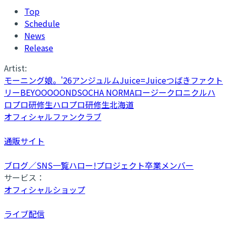
Top
Schedule
News
Release
Artist:
モーニング娘。'26
アンジュルム
Juice=Juice
つばきファクト
リー
BEYOOOOONDS
OCHA NORMA
ロージークロニクル
ハ
ロプロ研修生
ハロプロ研修生北海道
オフィシャルファンクラブ
通販サイト
ブログ／SNS一覧
ハロー!プロジェクト卒業メンバー
サービス：
オフィシャルショップ
ライブ配信