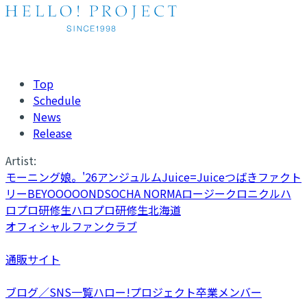
Top
Schedule
News
Release
Artist:
モーニング娘。'26
アンジュルム
Juice=Juice
つばきファクト
リー
BEYOOOOONDS
OCHA NORMA
ロージークロニクル
ハ
ロプロ研修生
ハロプロ研修生北海道
オフィシャルファンクラブ
通販サイト
ブログ／SNS一覧
ハロー!プロジェクト卒業メンバー