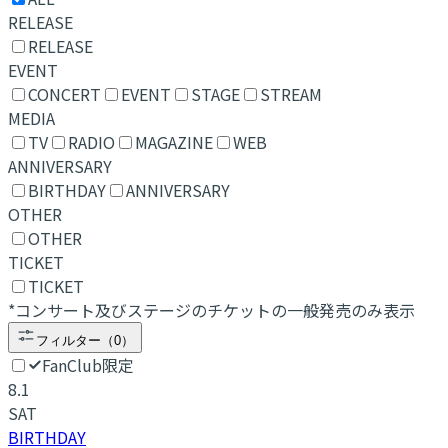
RELEASE
RELEASE
EVENT
CONCERT
EVENT
STAGE
STREAM
MEDIA
TV
RADIO
MAGAZINE
WEB
ANNIVERSARY
BIRTHDAY
ANNIVERSARY
OTHER
OTHER
TICKET
TICKET
*コンサート及びステージのチケットの一般発売のみ表示
フィルター
（
0
）
FanClub限定
8.1
SAT
BIRTHDAY