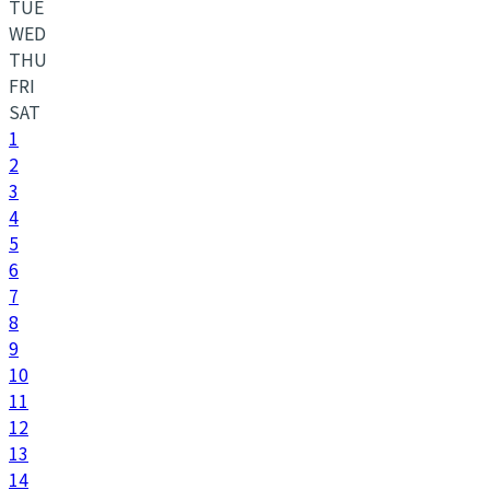
TUE
WED
THU
FRI
SAT
1
2
3
4
5
6
7
8
9
10
11
12
13
14