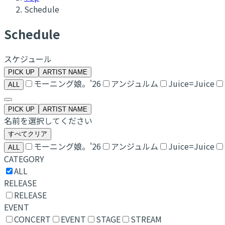
Schedule
Schedule
スケジュール
PICK UP
ARTIST NAME
モーニング娘。'26
アンジュルム
Juice=Juice
ALL
PICK UP
ARTIST NAME
名前を選択してください
すべてクリア
モーニング娘。'26
アンジュルム
Juice=Juice
ALL
CATEGORY
ALL
RELEASE
RELEASE
EVENT
CONCERT
EVENT
STAGE
STREAM