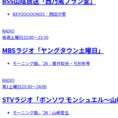
BSS山陰放送「西乃風ブラン堂」
BEYOOOOONDS：西田汐里
RADIO
毎週土曜日
22:00
〜
23:30
MBSラジオ「ヤングタウン土曜日」
モーニング娘。'26：櫻井梨央・弓桁朱琴
RADIO
第1土曜日
23:30
〜
24:00
STVラジオ「ボンソワ モンシュエル〜
モーニング娘。'26：山﨑愛生