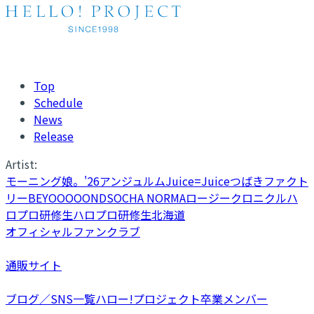
Top
Schedule
News
Release
Artist:
モーニング娘。'26
アンジュルム
Juice=Juice
つばきファクト
リー
BEYOOOOONDS
OCHA NORMA
ロージークロニクル
ハ
ロプロ研修生
ハロプロ研修生北海道
オフィシャルファンクラブ
通販サイト
ブログ／SNS一覧
ハロー!プロジェクト卒業メンバー