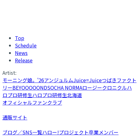
Top
Schedule
News
Release
Artist:
モーニング娘。'26
アンジュルム
Juice=Juice
つばきファクト
リー
BEYOOOOONDS
OCHA NORMA
ロージークロニクル
ハ
ロプロ研修生
ハロプロ研修生北海道
オフィシャルファンクラブ
通販サイト
ブログ／SNS一覧
ハロー!プロジェクト卒業メンバー