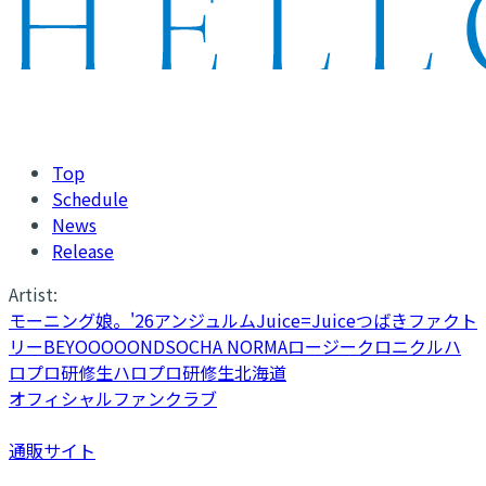
Top
Schedule
News
Release
Artist:
モーニング娘。'26
アンジュルム
Juice=Juice
つばきファクト
リー
BEYOOOOONDS
OCHA NORMA
ロージークロニクル
ハ
ロプロ研修生
ハロプロ研修生北海道
オフィシャルファンクラブ
通販サイト