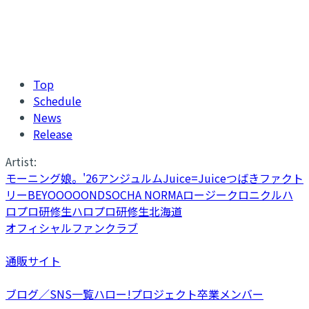
Top
Schedule
News
Release
Artist:
モーニング娘。'26
アンジュルム
Juice=Juice
つばきファクト
リー
BEYOOOOONDS
OCHA NORMA
ロージークロニクル
ハ
ロプロ研修生
ハロプロ研修生北海道
オフィシャルファンクラブ
通販サイト
ブログ／SNS一覧
ハロー!プロジェクト卒業メンバー