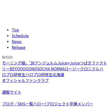
Top
Schedule
News
Release
Artist:
モーニング娘。'26
アンジュルム
Juice=Juice
つばきファクト
リー
BEYOOOOONDS
OCHA NORMA
ロージークロニクル
ハ
ロプロ研修生
ハロプロ研修生北海道
オフィシャルファンクラブ
通販サイト
ブログ／SNS一覧
ハロー!プロジェクト卒業メンバー