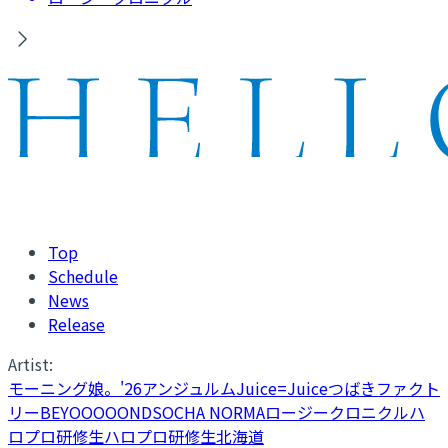
Top
Schedule
News
Release
Artist:
モーニング娘。'26
アンジュルム
Juice=Juice
つばきファクト
リー
BEYOOOOONDS
OCHA NORMA
ロージークロニクル
ハ
ロプロ研修生
ハロプロ研修生北海道