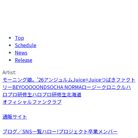
Top
Schedule
News
Release
Artist:
モーニング娘。'26
アンジュルム
Juice=Juice
つばきファクト
リー
BEYOOOOONDS
OCHA NORMA
ロージークロニクル
ハ
ロプロ研修生
ハロプロ研修生北海道
オフィシャルファンクラブ
通販サイト
ブログ／SNS一覧
ハロー!プロジェクト卒業メンバー