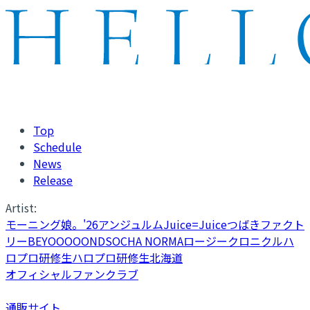
Top
Schedule
News
Release
Artist:
モーニング娘。'26
アンジュルム
Juice=Juice
つばきファクト
リー
BEYOOOOONDS
OCHA NORMA
ロージークロニクル
ハ
ロプロ研修生
ハロプロ研修生北海道
オフィシャルファンクラブ
通販サイト