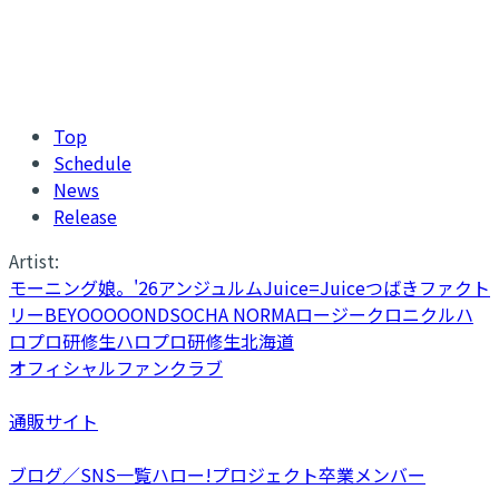
Top
Schedule
News
Release
Artist:
モーニング娘。'26
アンジュルム
Juice=Juice
つばきファクト
リー
BEYOOOOONDS
OCHA NORMA
ロージークロニクル
ハ
ロプロ研修生
ハロプロ研修生北海道
オフィシャルファンクラブ
通販サイト
ブログ／SNS一覧
ハロー!プロジェクト卒業メンバー