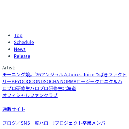
Top
Schedule
News
Release
Artist:
モーニング娘。'26
アンジュルム
Juice=Juice
つばきファクト
リー
BEYOOOOONDS
OCHA NORMA
ロージークロニクル
ハ
ロプロ研修生
ハロプロ研修生北海道
オフィシャルファンクラブ
通販サイト
ブログ／SNS一覧
ハロー!プロジェクト卒業メンバー