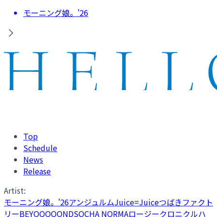
モーニング娘。'26
Top
Schedule
News
Release
Artist:
モーニング娘。'26
アンジュルム
Juice=Juice
つばきファクト
リー
BEYOOOOONDS
OCHA NORMA
ロージークロニクル
ハ