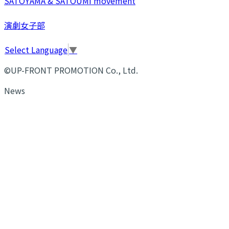
SATOYAMA & SATOUMI movement
演劇女子部
Select Language
▼
©UP-FRONT PROMOTION Co., Ltd.
News