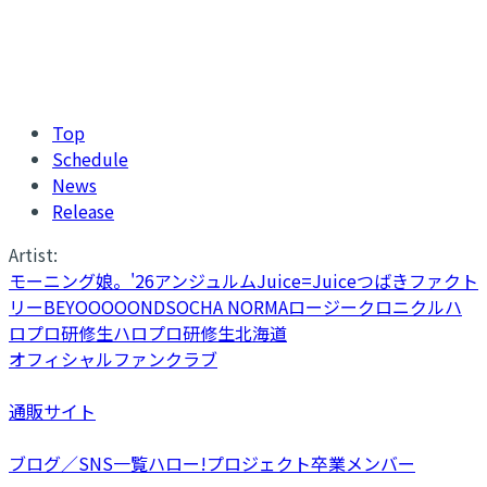
Top
Schedule
News
Release
Artist:
モーニング娘。'26
アンジュルム
Juice=Juice
つばきファクト
リー
BEYOOOOONDS
OCHA NORMA
ロージークロニクル
ハ
ロプロ研修生
ハロプロ研修生北海道
オフィシャルファンクラブ
通販サイト
ブログ／SNS一覧
ハロー!プロジェクト卒業メンバー