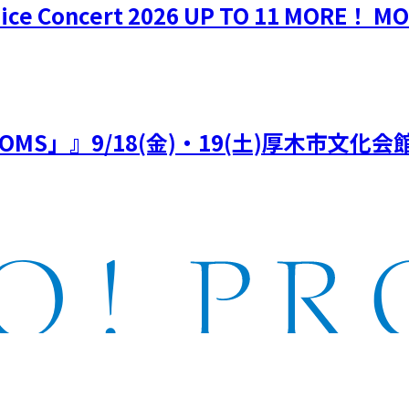
e Concert 2026 UP TO 11 MORE！ 
26 「5ROOMS」』9/18(金)・19(土)厚