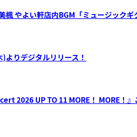
・川嶋美楓 やよい軒店内BGM「ミュージック
(木)よりデジタルリリース！
Concert 2026 UP TO 11 MORE！ M