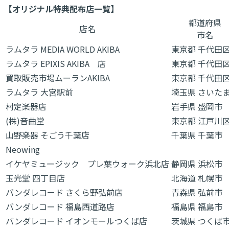
【オリジナル特典配布店一覧】
都道府県
店名
市名
ラムタラ MEDIA WORLD AKIBA
東京都 千代田
ラムタラ EPIXIS AKIBA 店
東京都 千代田
買取販売市場ムーランAKIBA
東京都 千代田
ラムタラ 大宮駅前
埼玉県 さいた
村定楽器店
岩手県 盛岡市
(株)音曲堂
東京都 江戸川
山野楽器 そごう千葉店
千葉県 千葉市
Neowing
イケヤミュージック プレ葉ウォーク浜北店
静岡県 浜松市
玉光堂 四丁目店
北海道 札幌市
バンダレコード さくら野弘前店
青森県 弘前市
バンダレコード 福島西道路店
福島県 福島市
バンダレコード イオンモールつくば店
茨城県 つくば