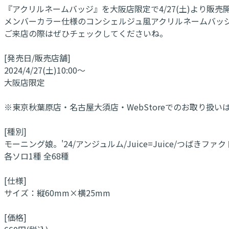
『アクリルネームバッジ』を大阪店限定で4/27(土)より販売
メンバーカラー仕様のコンシェルジュ風アクリルネームバッ
ご来店の際はぜひチェックしてくださいね。
[発売日/販売店舗]
2024/4/27(土)10:00～
大阪店限定
※東京秋葉原店・名古屋大須店・WebStoreでのお取り扱い
[種別]
モーニング娘。'24/アンジュルム/Juice=Juice/つばきファクト
各ソロ1種 全68種
[仕様]
サイズ：縦60mm×横25mm
[価格]