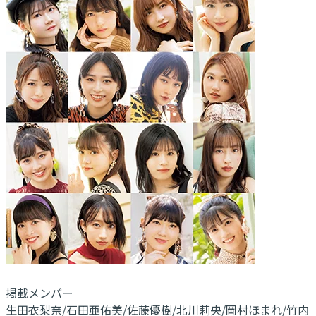
掲載メンバー
生田衣梨奈/石田亜佑美/佐藤優樹/北川莉央/岡村ほまれ/竹内