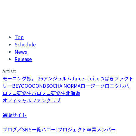
Top
Schedule
News
Release
Artist:
モーニング娘。'26
アンジュルム
Juice=Juice
つばきファクト
リー
BEYOOOOONDS
OCHA NORMA
ロージークロニクル
ハ
ロプロ研修生
ハロプロ研修生北海道
オフィシャルファンクラブ
通販サイト
ブログ／SNS一覧
ハロー!プロジェクト卒業メンバー