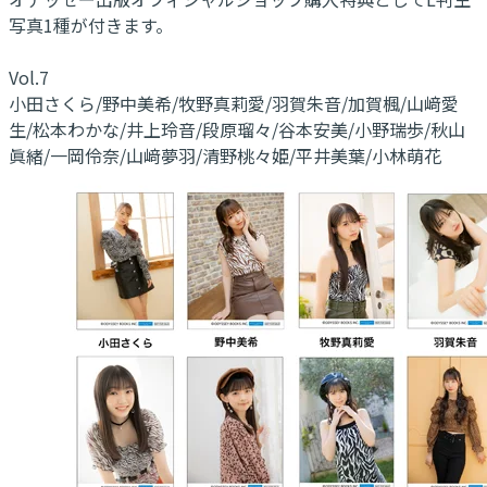
写真1種が付きます。
Vol.7
小田さくら/野中美希/牧野真莉愛/羽賀朱音/加賀楓/山﨑愛
生/松本わかな/井上玲音/段原瑠々/谷本安美/小野瑞歩/秋山
眞緒/一岡伶奈/山﨑夢羽/清野桃々姫/平井美葉/小林萌花