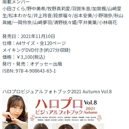
掲載メンバー
小田さくら/野中美希/牧野真莉愛/羽賀朱音/加賀楓/山﨑愛
生/松本わかな/井上玲音/段原瑠々/谷本安美/小野瑞歩/秋山
眞緒/一岡伶奈/山﨑夢羽/清野桃々姫/平井美葉/小林萌花
発売日：2021年11月10日
仕様：A4サイズ・全120ページ
メイキングDVD付き(約27分収録)
価格：￥3,100(税込)
発行・発売：オデッセー出版
ISBN: 978-4-908643-65-1
ハロプロビジュアルフォトブック2021 Autumn Vol.8