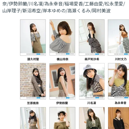
奈/伊勢鈴蘭/川名凜/為永幸音/稲場愛香/工藤由愛/松永里愛/
山岸理子/新沼希空/岸本ゆめの/高瀬くるみ/岡村美波