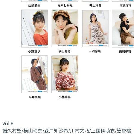
Vol.8
譜久村聖/横山玲奈/森戸知沙希/川村文乃/上國料萌衣/笠原桃