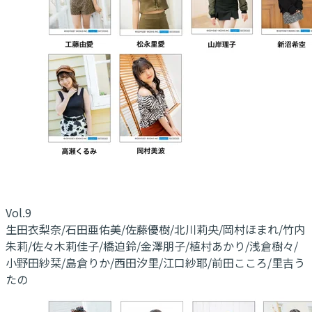
Vol.9
生田衣梨奈/石田亜佑美/佐藤優樹/北川莉央/岡村ほまれ/竹内
朱莉/佐々木莉佳子/橋迫鈴/金澤朋子/植村あかり/浅倉樹々/
小野田紗栞/島倉りか/西田汐里/江口紗耶/前田こころ/里吉う
たの