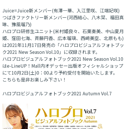
Juice=Juice新メンバー(有澤一華、入江里咲、江端妃咲)
つばきファクトリー新メンバー(河西結心、八木栞、福田真
琳、豫風瑠乃)
ハロプロ研修生ユニット(米村姫良々、石栗奏美、中山夏月
姫、窪田七海、斉藤円香、広本瑠璃、西﨑美空、北原もも)
は2021年11月17日発売の「ハロプロビジュアルフォトブッ
ク2021 New Season Vol.10」に収録されます。
ハロプロビジュアルフォトブック2021 New Season Vol.10
はe-LineUP！Mall内オデッセー出版オフィシャルショップ
にて10月2日(土)0：00より予約受付を開始いたします。
こちらも是非お楽しみ下さい！
ハロプロビジュアルフォトブック2021 Autumn Vol.7