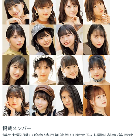
掲載メンバー
譜久村聖/横山玲奈/森戸知沙希/川村文乃/上國料萌衣/笠原桃