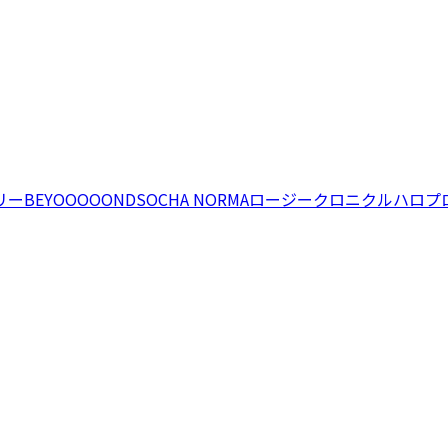
リー
BEYOOOOONDS
OCHA NORMA
ロージークロニクル
ハロプ