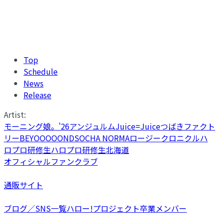
Top
Schedule
News
Release
Artist:
モーニング娘。'26
アンジュルム
Juice=Juice
つばきファクト
リー
BEYOOOOONDS
OCHA NORMA
ロージークロニクル
ハ
ロプロ研修生
ハロプロ研修生北海道
オフィシャルファンクラブ
通販サイト
ブログ／SNS一覧
ハロー!プロジェクト卒業メンバー