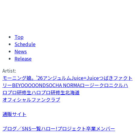
Top
Schedule
News
Release
Artist:
モーニング娘。'26
アンジュルム
Juice=Juice
つばきファクト
リー
BEYOOOOONDS
OCHA NORMA
ロージークロニクル
ハ
ロプロ研修生
ハロプロ研修生北海道
オフィシャルファンクラブ
通販サイト
ブログ／SNS一覧
ハロー!プロジェクト卒業メンバー