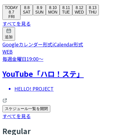
TODAY
8.8
8.9
8.10
8.11
8.12
8.13
8.7
SAT
SUN
MON
TUE
WED
THU
FRI
すべてを見る
追加
Googleカレンダー形式
iCalendar形式
WEB
毎週金曜日
19:00
〜
YouTube「ハロ！ステ」
HELLO! PROJECT
スケジュール一覧を開閉
すべてを見る
R
egular