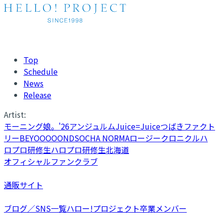
Top
Schedule
News
Release
Artist:
モーニング娘。'26
アンジュルム
Juice=Juice
つばきファクト
リー
BEYOOOOONDS
OCHA NORMA
ロージークロニクル
ハ
ロプロ研修生
ハロプロ研修生北海道
オフィシャルファンクラブ
通販サイト
ブログ／SNS一覧
ハロー!プロジェクト卒業メンバー