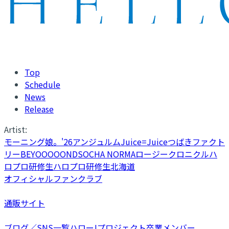
Top
Schedule
News
Release
Artist:
モーニング娘。'26
アンジュルム
Juice=Juice
つばきファクト
リー
BEYOOOOONDS
OCHA NORMA
ロージークロニクル
ハ
ロプロ研修生
ハロプロ研修生北海道
オフィシャルファンクラブ
通販サイト
ブログ／SNS一覧
ハロー!プロジェクト卒業メンバー