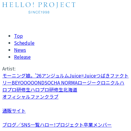
Top
Schedule
News
Release
Artist:
モーニング娘。'26
アンジュルム
Juice=Juice
つばきファクト
リー
BEYOOOOONDS
OCHA NORMA
ロージークロニクル
ハ
ロプロ研修生
ハロプロ研修生北海道
オフィシャルファンクラブ
通販サイト
ブログ／SNS一覧
ハロー!プロジェクト卒業メンバー