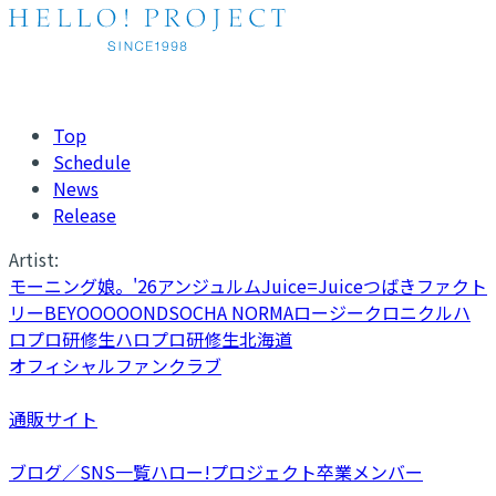
Top
Schedule
News
Release
Artist:
モーニング娘。'26
アンジュルム
Juice=Juice
つばきファクト
リー
BEYOOOOONDS
OCHA NORMA
ロージークロニクル
ハ
ロプロ研修生
ハロプロ研修生北海道
オフィシャルファンクラブ
通販サイト
ブログ／SNS一覧
ハロー!プロジェクト卒業メンバー