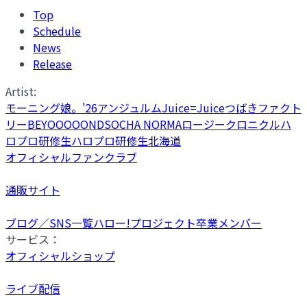
Top
Schedule
News
Release
Artist:
モーニング娘。'26
アンジュルム
Juice=Juice
つばきファクト
リー
BEYOOOOONDS
OCHA NORMA
ロージークロニクル
ハ
ロプロ研修生
ハロプロ研修生北海道
オフィシャルファンクラブ
通販サイト
ブログ／SNS一覧
ハロー!プロジェクト卒業メンバー
サービス：
オフィシャルショップ
ライブ配信