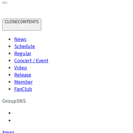
CLOSE
CONTENTS
News
Schedule
Regular
Concert / Event
Video
Release
Member
FanClub
GroupSNS
N
ews