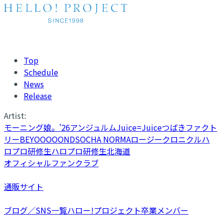
Top
Schedule
News
Release
Artist:
モーニング娘。'26
アンジュルム
Juice=Juice
つばきファクト
リー
BEYOOOOONDS
OCHA NORMA
ロージークロニクル
ハ
ロプロ研修生
ハロプロ研修生北海道
オフィシャルファンクラブ
通販サイト
ブログ／SNS一覧
ハロー!プロジェクト卒業メンバー