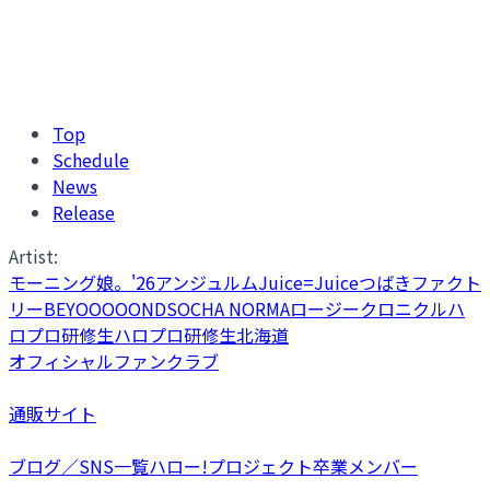
Top
Schedule
News
Release
Artist:
モーニング娘。'26
アンジュルム
Juice=Juice
つばきファクト
リー
BEYOOOOONDS
OCHA NORMA
ロージークロニクル
ハ
ロプロ研修生
ハロプロ研修生北海道
オフィシャルファンクラブ
通販サイト
ブログ／SNS一覧
ハロー!プロジェクト卒業メンバー