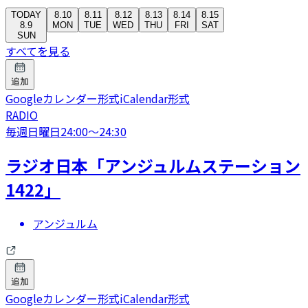
TODAY
8.10
8.11
8.12
8.13
8.14
8.15
8.9
MON
TUE
WED
THU
FRI
SAT
SUN
すべてを見る
追加
Googleカレンダー形式
iCalendar形式
RADIO
毎週日曜日
24:00
〜
24:30
ラジオ日本「アンジュルムステーション
1422」
アンジュルム
追加
Googleカレンダー形式
iCalendar形式