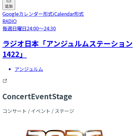
追加
Googleカレンダー形式
iCalendar形式
RADIO
毎週日曜日
24:00
〜
24:30
ラジオ日本「アンジュルムステーション
1422」
アンジュルム
C
oncert
E
vent
S
tage
コンサート / イベント / ステージ