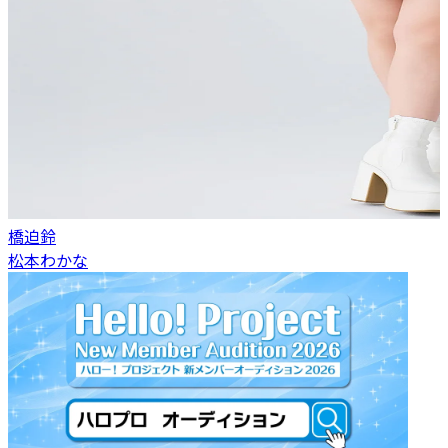
橋迫鈴
松本わかな