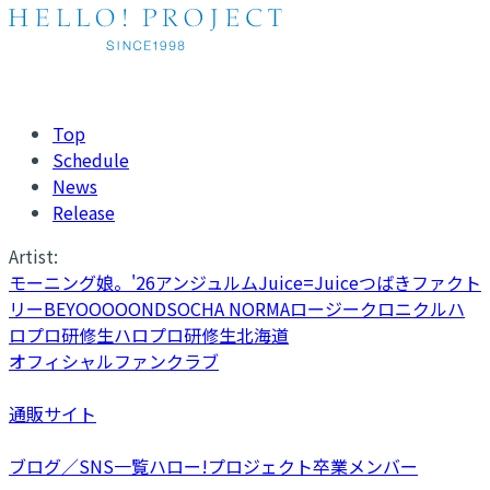
Top
Schedule
News
Release
Artist:
モーニング娘。'26
アンジュルム
Juice=Juice
つばきファクト
リー
BEYOOOOONDS
OCHA NORMA
ロージークロニクル
ハ
ロプロ研修生
ハロプロ研修生北海道
オフィシャルファンクラブ
通販サイト
ブログ／SNS一覧
ハロー!プロジェクト卒業メンバー