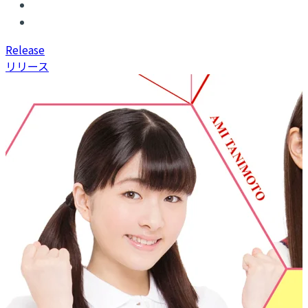
R
elease
リリース