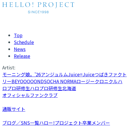
Top
Schedule
News
Release
Artist:
モーニング娘。'26
アンジュルム
Juice=Juice
つばきファクト
リー
BEYOOOOONDS
OCHA NORMA
ロージークロニクル
ハ
ロプロ研修生
ハロプロ研修生北海道
オフィシャルファンクラブ
通販サイト
ブログ／SNS一覧
ハロー!プロジェクト卒業メンバー