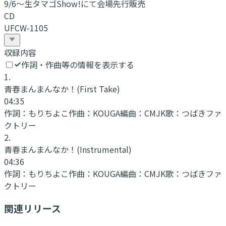
9/6〜生タマゴShow!にて会場先行販売
CD
UFCW-1105
収録内容
作詞・作曲等の情報を表示する
1
.
青春まんまんなか！
(First Take)
04:35
作詞：
もりちよこ
作曲：
KOUGA
編曲：
CMJK
歌：
つばきファ
クトリー
2
.
青春まんまんなか！
(Instrumental)
04:36
作詞：
もりちよこ
作曲：
KOUGA
編曲：
CMJK
歌：
つばきファ
クトリー
関連リリース