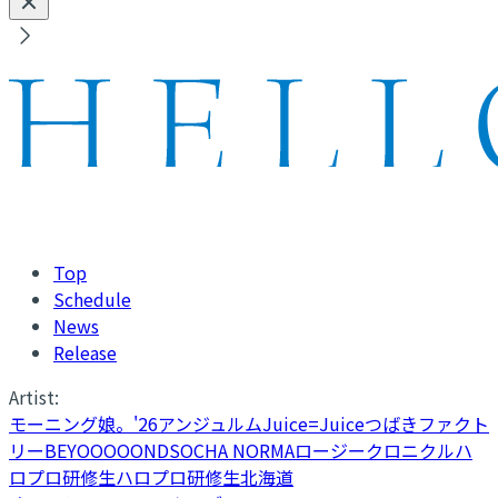
Top
Schedule
News
Release
Artist:
モーニング娘。'26
アンジュルム
Juice=Juice
つばきファクト
リー
BEYOOOOONDS
OCHA NORMA
ロージークロニクル
ハ
ロプロ研修生
ハロプロ研修生北海道