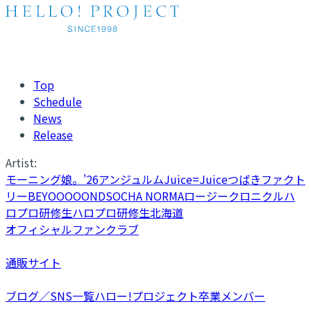
Top
Schedule
News
Release
Artist:
モーニング娘。'26
アンジュルム
Juice=Juice
つばきファクト
リー
BEYOOOOONDS
OCHA NORMA
ロージークロニクル
ハ
ロプロ研修生
ハロプロ研修生北海道
オフィシャルファンクラブ
通販サイト
ブログ／SNS一覧
ハロー!プロジェクト卒業メンバー