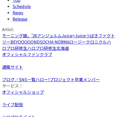
Schedule
News
Release
Artist:
モーニング娘。'26
アンジュルム
Juice=Juice
つばきファクト
リー
BEYOOOOONDS
OCHA NORMA
ロージークロニクル
ハ
ロプロ研修生
ハロプロ研修生北海道
オフィシャルファンクラブ
通販サイト
ブログ／SNS一覧
ハロー!プロジェクト卒業メンバー
サービス：
オフィシャルショップ
ライブ配信
ハロプロモバイル