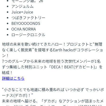
モーニング娘。'26
アンジュルム
Juice=Juice
つばきファクトリー
BEYOOOOONDS
OCHA NORMA
ロージークロニクル
地球の未来を歌い続けてきたハロー！プロジェクトと“無理
なく楽しく脱炭素”を提唱するEarth hacksがコラボレーショ
ン！
7つのグループから未来の地球を担う次世代メンバーが1名
ずつ集結した特別ユニット「DECA！BEAT(デカビート)」を
結成！
詳細はこちら
“小さなことでも地道に積み重ねれば いつか必ず でっかいボ
ーナス(デカボ)！”
未来の地球へ届ける、「デカボ」なアクションが詰まったメ