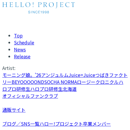
Top
Schedule
News
Release
Artist:
モーニング娘。'26
アンジュルム
Juice=Juice
つばきファクト
リー
BEYOOOOONDS
OCHA NORMA
ロージークロニクル
ハ
ロプロ研修生
ハロプロ研修生北海道
オフィシャルファンクラブ
通販サイト
ブログ／SNS一覧
ハロー!プロジェクト卒業メンバー