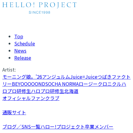
Top
Schedule
News
Release
Artist:
モーニング娘。'26
アンジュルム
Juice=Juice
つばきファクト
リー
BEYOOOOONDS
OCHA NORMA
ロージークロニクル
ハ
ロプロ研修生
ハロプロ研修生北海道
オフィシャルファンクラブ
通販サイト
ブログ／SNS一覧
ハロー!プロジェクト卒業メンバー