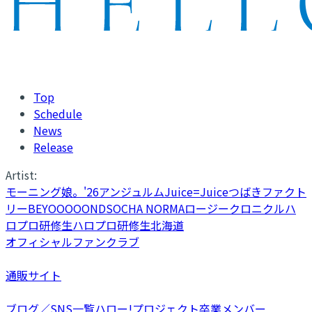
Top
Schedule
News
Release
Artist:
モーニング娘。'26
アンジュルム
Juice=Juice
つばきファクト
リー
BEYOOOOONDS
OCHA NORMA
ロージークロニクル
ハ
ロプロ研修生
ハロプロ研修生北海道
オフィシャルファンクラブ
通販サイト
ブログ／SNS一覧
ハロー!プロジェクト卒業メンバー