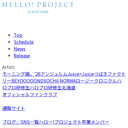
Top
Schedule
News
Release
Artist:
モーニング娘。'26
アンジュルム
Juice=Juice
つばきファクト
リー
BEYOOOOONDS
OCHA NORMA
ロージークロニクル
ハ
ロプロ研修生
ハロプロ研修生北海道
オフィシャルファンクラブ
通販サイト
ブログ／SNS一覧
ハロー!プロジェクト卒業メンバー