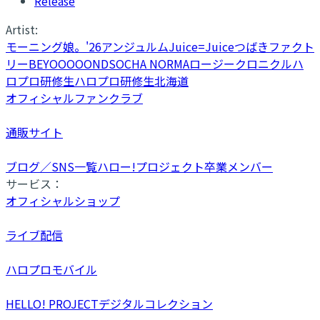
Release
Artist:
モーニング娘。'26
アンジュルム
Juice=Juice
つばきファクト
リー
BEYOOOOONDS
OCHA NORMA
ロージークロニクル
ハ
ロプロ研修生
ハロプロ研修生北海道
オフィシャルファンクラブ
通販サイト
ブログ／SNS一覧
ハロー!プロジェクト卒業メンバー
サービス：
オフィシャルショップ
ライブ配信
ハロプロモバイル
HELLO! PROJECTデジタルコレクション