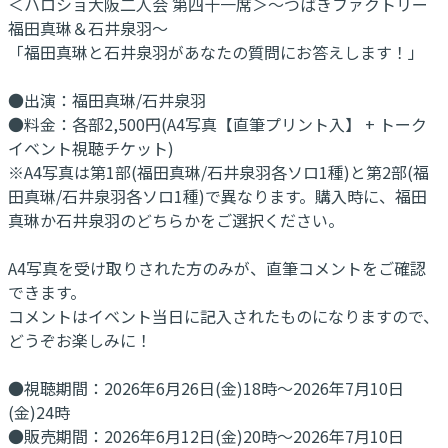
＜ハロショ大阪二人会 第四十一席＞～つばきファクトリー
福田真琳＆石井泉羽～
「福田真琳と石井泉羽があなたの質問にお答えします！」
●出演：福田真琳/石井泉羽
●料金：各部2,500円(A4写真【直筆プリント入】 + トーク
イベント視聴チケット)
※A4写真は第1部(福田真琳/石井泉羽各ソロ1種)と第2部(福
田真琳/石井泉羽各ソロ1種)で異なります。購入時に、福田
真琳か石井泉羽のどちらかをご選択ください。
A4写真を受け取りされた方のみが、直筆コメントをご確認
できます。
コメントはイベント当日に記入されたものになりますので、
どうぞお楽しみに！
●視聴期間：2026年6月26日(金)18時～2026年7月10日
(金)24時
●販売期間：2026年6月12日(金)20時～2026年7月10日