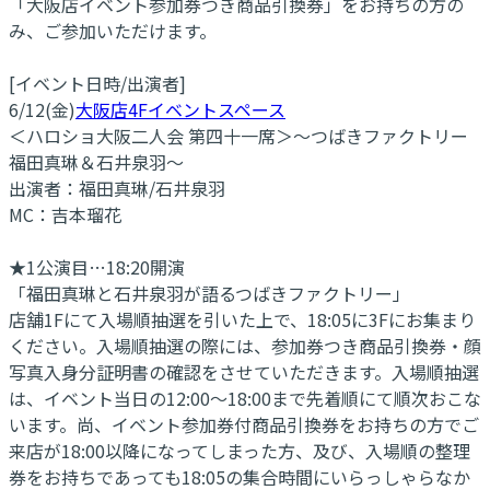
「大阪店イベント参加券つき商品引換券」をお持ちの方の
み、ご参加いただけます。
[イベント日時/出演者]
6/12(金)
大阪店4Fイベントスペース
＜ハロショ大阪二人会 第四十一席＞～つばきファクトリー
福田真琳＆石井泉羽～
出演者：福田真琳/石井泉羽
MC：吉本瑠花
★1公演目…18:20開演
「福田真琳と石井泉羽が語るつばきファクトリー」
店舗1Fにて入場順抽選を引いた上で、18:05に3Fにお集まり
ください。入場順抽選の際には、参加券つき商品引換券・顔
写真入身分証明書の確認をさせていただきます。入場順抽選
は、イベント当日の12:00～18:00まで先着順にて順次おこな
います。尚、イベント参加券付商品引換券をお持ちの方でご
来店が18:00以降になってしまった方、及び、入場順の整理
券をお持ちであっても18:05の集合時間にいらっしゃらなか