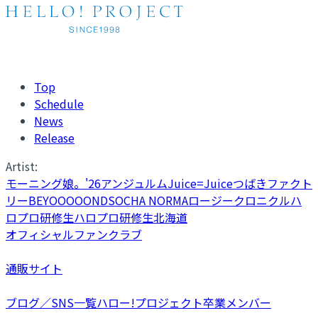
Top
Schedule
News
Release
Artist:
モーニング娘。'26
アンジュルム
Juice=Juice
つばきファクト
リー
BEYOOOOONDS
OCHA NORMA
ロージークロニクル
ハ
ロプロ研修生
ハロプロ研修生北海道
オフィシャルファンクラブ
通販サイト
ブログ／SNS一覧
ハロー!プロジェクト卒業メンバー