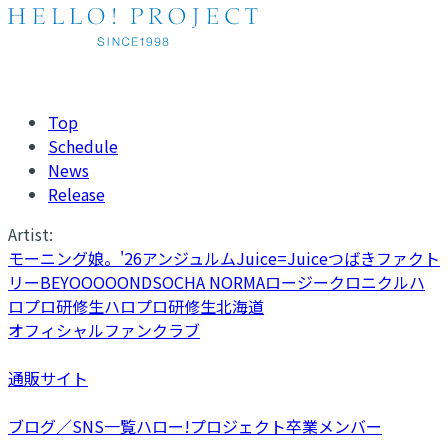
Top
Schedule
News
Release
Artist:
モーニング娘。'26
アンジュルム
Juice=Juice
つばきファクト
リー
BEYOOOOONDS
OCHA NORMA
ロージークロニクル
ハ
ロプロ研修生
ハロプロ研修生北海道
オフィシャルファンクラブ
通販サイト
ブログ／SNS一覧
ハロー!プロジェクト卒業メンバー