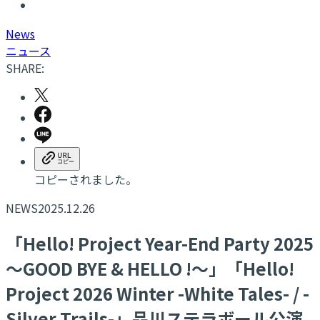
N
ews
ニュース
SHARE:
コピーされました。
NEWS
2025.12.26
「Hello! Project Year-End Party 2025
～GOOD BYE & HELLO !～」「Hello!
Project 2026 Winter -White Tales- / -
Silver Trails-」品川ステラボール公演