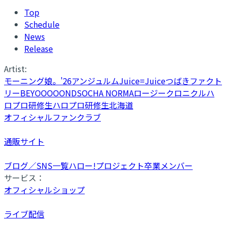
Top
Schedule
News
Release
Artist:
モーニング娘。'26
アンジュルム
Juice=Juice
つばきファクト
リー
BEYOOOOONDS
OCHA NORMA
ロージークロニクル
ハ
ロプロ研修生
ハロプロ研修生北海道
オフィシャルファンクラブ
通販サイト
ブログ／SNS一覧
ハロー!プロジェクト卒業メンバー
サービス：
オフィシャルショップ
ライブ配信