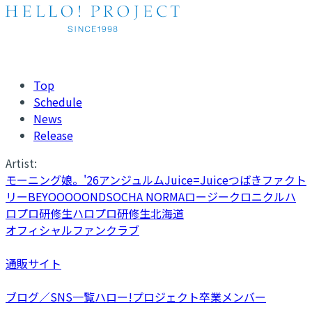
Top
Schedule
News
Release
Artist:
モーニング娘。'26
アンジュルム
Juice=Juice
つばきファクト
リー
BEYOOOOONDS
OCHA NORMA
ロージークロニクル
ハ
ロプロ研修生
ハロプロ研修生北海道
オフィシャルファンクラブ
通販サイト
ブログ／SNS一覧
ハロー!プロジェクト卒業メンバー