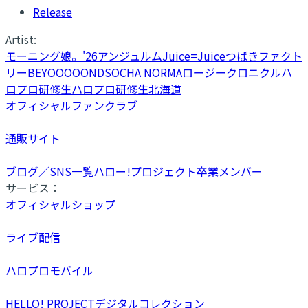
Release
Artist:
モーニング娘。'26
アンジュルム
Juice=Juice
つばきファクト
リー
BEYOOOOONDS
OCHA NORMA
ロージークロニクル
ハ
ロプロ研修生
ハロプロ研修生北海道
オフィシャルファンクラブ
通販サイト
ブログ／SNS一覧
ハロー!プロジェクト卒業メンバー
サービス：
オフィシャルショップ
ライブ配信
ハロプロモバイル
HELLO! PROJECTデジタルコレクション