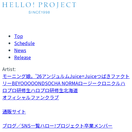
Top
Schedule
News
Release
Artist:
モーニング娘。'26
アンジュルム
Juice=Juice
つばきファクト
リー
BEYOOOOONDS
OCHA NORMA
ロージークロニクル
ハ
ロプロ研修生
ハロプロ研修生北海道
オフィシャルファンクラブ
通販サイト
ブログ／SNS一覧
ハロー!プロジェクト卒業メンバー