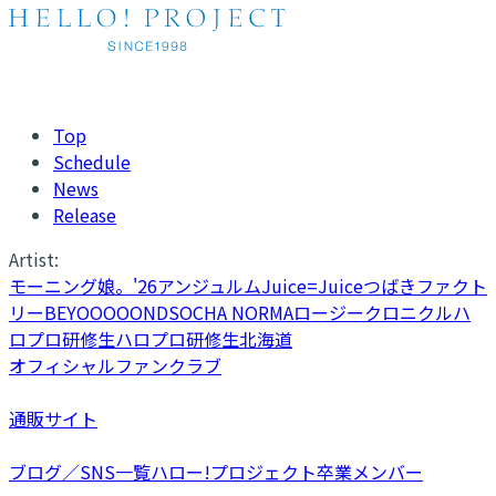
Top
Schedule
News
Release
Artist:
モーニング娘。'26
アンジュルム
Juice=Juice
つばきファクト
リー
BEYOOOOONDS
OCHA NORMA
ロージークロニクル
ハ
ロプロ研修生
ハロプロ研修生北海道
オフィシャルファンクラブ
通販サイト
ブログ／SNS一覧
ハロー!プロジェクト卒業メンバー