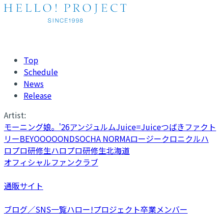
Top
Schedule
News
Release
Artist:
モーニング娘。'26
アンジュルム
Juice=Juice
つばきファクト
リー
BEYOOOOONDS
OCHA NORMA
ロージークロニクル
ハ
ロプロ研修生
ハロプロ研修生北海道
オフィシャルファンクラブ
通販サイト
ブログ／SNS一覧
ハロー!プロジェクト卒業メンバー