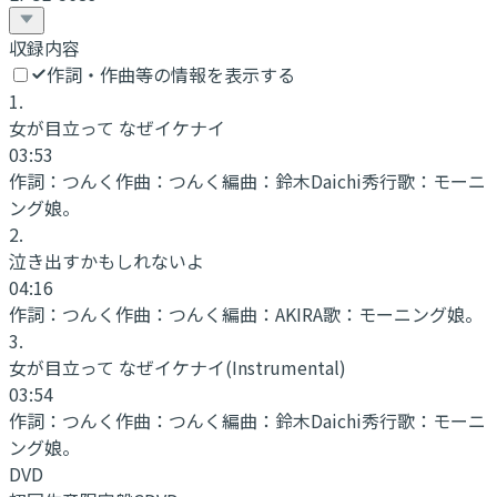
収録内容
作詞・作曲等の情報を表示する
1
.
女が目立って なぜイケナイ
03:53
作詞：
つんく
作曲：
つんく
編曲：
鈴木Daichi秀行
歌：
モーニ
ング娘。
2
.
泣き出すかもしれないよ
04:16
作詞：
つんく
作曲：
つんく
編曲：
AKIRA
歌：
モーニング娘。
3
.
女が目立って なぜイケナイ
(Instrumental)
03:54
作詞：
つんく
作曲：
つんく
編曲：
鈴木Daichi秀行
歌：
モーニ
ング娘。
DVD