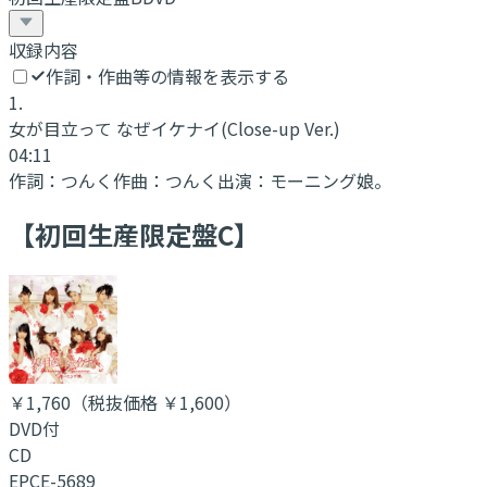
収録内容
作詞・作曲等の情報を表示する
1
.
女が目立って なぜイケナイ
(Close-up Ver.)
04:11
作詞：
つんく
作曲：
つんく
出演：
モーニング娘。
【初回生産限定盤C】
￥1,760
（税抜価格 ￥1,600
）
DVD付
CD
EPCE-5689