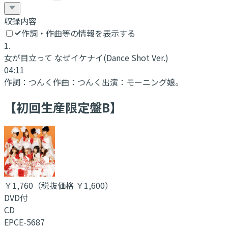
収録内容
作詞・作曲等の情報を表示する
1
.
女が目立って なぜイケナイ
(Dance Shot Ver.)
04:11
作詞：
つんく
作曲：
つんく
出演：
モーニング娘。
【初回生産限定盤B】
￥1,760
（税抜価格 ￥1,600
）
DVD付
CD
EPCE-5687