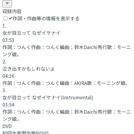
収録内容
作詞・作曲等の情報を表示する
1
.
女が目立って なぜイケナイ
03:53
作詞：
つんく
作曲：
つんく
編曲：
鈴木Daichi秀行
歌：
モーニ
ング娘。
2
.
泣き出すかもしれないよ
04:16
作詞：
つんく
作曲：
つんく
編曲：
AKIRA
歌：
モーニング娘。
3
.
女が目立って なぜイケナイ
(Instrumental)
03:54
作詞：
つんく
作曲：
つんく
編曲：
鈴木Daichi秀行
歌：
モーニ
ング娘。
DVD
初回生産限定盤BDVD