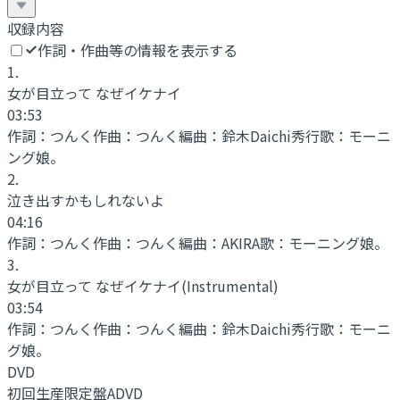
収録内容
作詞・作曲等の情報を表示する
1
.
女が目立って なぜイケナイ
03:53
作詞：
つんく
作曲：
つんく
編曲：
鈴木Daichi秀行
歌：
モーニ
ング娘。
2
.
泣き出すかもしれないよ
04:16
作詞：
つんく
作曲：
つんく
編曲：
AKIRA
歌：
モーニング娘。
3
.
女が目立って なぜイケナイ
(Instrumental)
03:54
作詞：
つんく
作曲：
つんく
編曲：
鈴木Daichi秀行
歌：
モーニ
グ娘。
DVD
初回生産限定盤ADVD