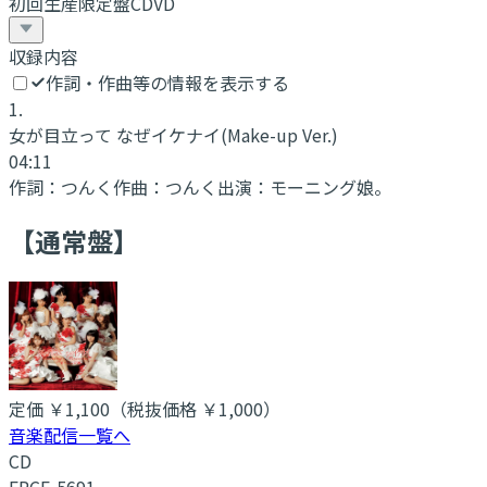
初回生産限定盤CDVD
収録内容
作詞・作曲等の情報を表示する
1
.
女が目立って なぜイケナイ
(Make-up Ver.)
04:11
作詞：
つんく
作曲：
つんく
出演：
モーニング娘。
【通常盤】
定価
￥1,100
（税抜価格 ￥1,000
）
音楽配信一覧へ
CD