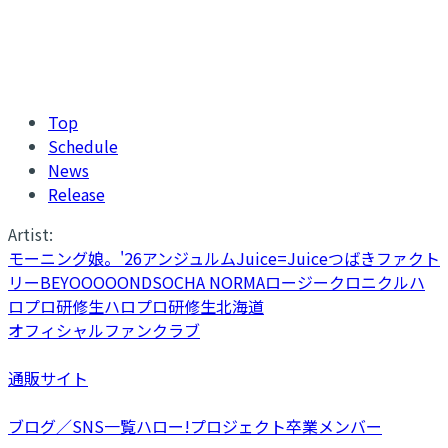
Top
Schedule
News
Release
Artist:
モーニング娘。'26
アンジュルム
Juice=Juice
つばきファクト
リー
BEYOOOOONDS
OCHA NORMA
ロージークロニクル
ハ
ロプロ研修生
ハロプロ研修生北海道
オフィシャルファンクラブ
通販サイト
ブログ／SNS一覧
ハロー!プロジェクト卒業メンバー