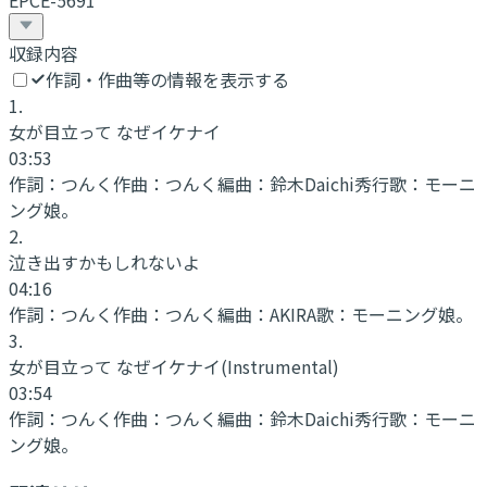
EPCE-5691
収録内容
作詞・作曲等の情報を表示する
1
.
女が目立って なぜイケナイ
03:53
作詞：
つんく
作曲：
つんく
編曲：
鈴木Daichi秀行
歌：
モーニ
ング娘。
2
.
泣き出すかもしれないよ
04:16
作詞：
つんく
作曲：
つんく
編曲：
AKIRA
歌：
モーニング娘。
3
.
女が目立って なぜイケナイ
(Instrumental)
03:54
作詞：
つんく
作曲：
つんく
編曲：
鈴木Daichi秀行
歌：
モーニ
ング娘。