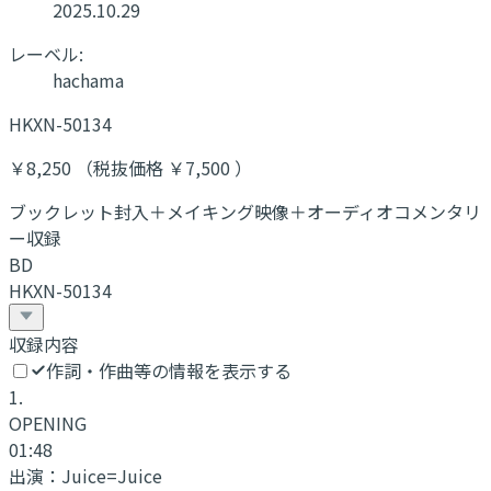
2025.10.29
レーベル:
hachama
HKXN-50134
￥8,250 （税抜価格 ￥7,500 ）
ブックレット封入＋メイキング映像＋オーディオコメンタリ
ー収録
BD
HKXN-50134
収録内容
作詞・作曲等の情報を表示する
1
.
OPENING
01:48
出演：
Juice=Juice