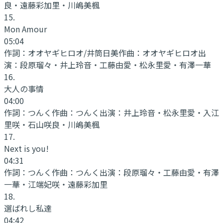
良・遠藤彩加里・川嶋美楓
15
.
Mon Amour
05:04
作詞：
オオヤギヒロオ/井筒日美
作曲：
オオヤギヒロオ
出
演：
段原瑠々・井上玲音・工藤由愛・松永里愛・有澤一華
16
.
大人の事情
04:00
作詞：
つんく
作曲：
つんく
出演：
井上玲音・松永里愛・入江
里咲・石山咲良・川嶋美楓
17
.
Next is you!
04:31
作詞：
つんく
作曲：
つんく
出演：
段原瑠々・工藤由愛・有澤
一華・江端妃咲・遠藤彩加里
18
.
選ばれし私達
04:42