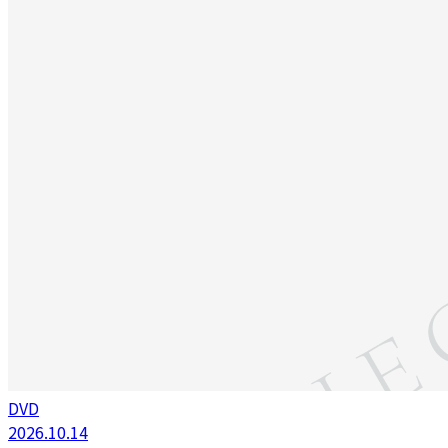
DVD
2026.10.14