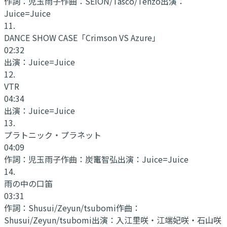
作詞：
児玉雨子
作曲：
SEION/Tasco/Tenzo
出演：
Juice=Juice
11
.
DANCE SHOW CASE「Crimson VS Azure」
02:32
出演：
Juice=Juice
12
.
VTR
04:34
出演：
Juice=Juice
13
.
プラトニック・プラネット
04:09
作詞：
児玉雨子
作曲：
炭竃智弘
出演：
Juice=Juice
14
.
雨の中の口笛
03:31
作詞：
Shusui/Zeyun/tsubomi
作曲：
Shusui/Zeyun/tsubomi
出演：
入江里咲・江端妃咲・石山咲