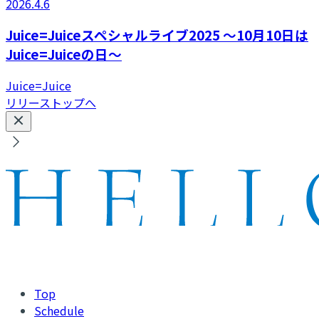
2026.4.6
Juice=Juiceスペシャルライブ2025 ～10月10日は
Juice=Juiceの日～
Juice=Juice
リリーストップへ
Top
Schedule