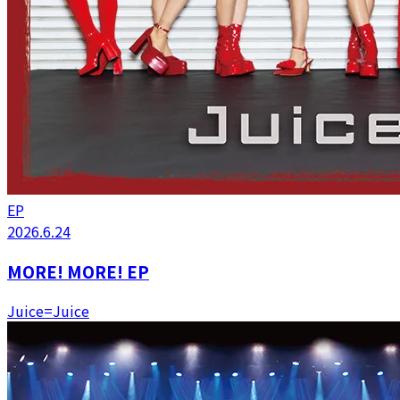
EP
2026.6.24
MORE! MORE! EP
Juice=Juice