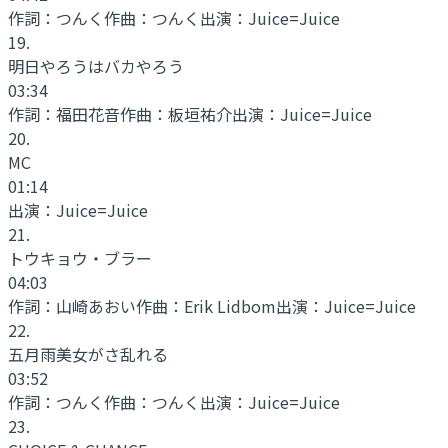
作詞：
つんく
作曲：
つんく
出演：
Juice=Juice
19
.
明日やろうはバカやろう
03:34
作詞：
福田花音
作曲：
板垣祐介
出演：
Juice=Juice
20
.
MC
01:14
出演：
Juice=Juice
21
.
トウキョウ・ブラー
04:03
作詞：
山崎あおい
作曲：
Erik Lidbom
出演：
Juice=Juice
22
.
五月雨美女がさ乱れる
03:52
作詞：
つんく
作曲：
つんく
出演：
Juice=Juice
23
.