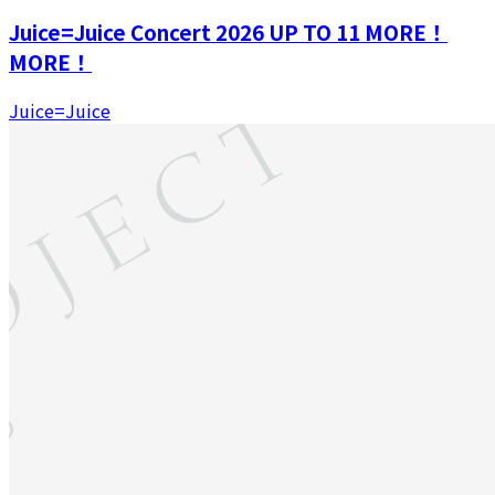
Juice=Juice Concert 2026 UP TO 11 MORE！
MORE！
Juice=Juice