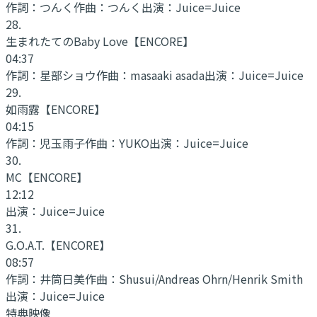
作詞：
つんく
作曲：
つんく
出演：
Juice=Juice
28
.
生まれたてのBaby Love
【ENCORE】
04:37
作詞：
星部ショウ
作曲：
masaaki asada
出演：
Juice=Juice
29
.
如雨露
【ENCORE】
04:15
作詞：
児玉雨子
作曲：
YUKO
出演：
Juice=Juice
30
.
MC
【ENCORE】
12:12
出演：
Juice=Juice
31
.
G.O.A.T.
【ENCORE】
08:57
作詞：
井筒日美
作曲：
Shusui/Andreas Ohrn/Henrik Smith
出演：
Juice=Juice
特典映像