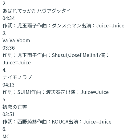
2
.
あばれてっか?! ハヴアグッタイ
04:34
作詞：
児玉雨子
作曲：
ダンス☆マン
出演：
Juice=Juice
3
.
Va-Va-Voom
03:36
作詞：
児玉雨子
作曲：
Shusui/Josef Melin
出演：
Juice=Juice
4
.
ナイモノラブ
04:13
作詞：
SUIMI
作曲：
渡辺泰司
出演：
Juice=Juice
5
.
初恋の亡霊
03:51
作詞：
西野蒟蒻
作曲：
KOUGA
出演：
Juice=Juice
6
.
MC