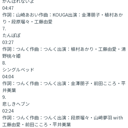
がんばれないよ
04:47
作詞：
山崎あおい
作曲：
KOUGA
出演：
金澤朋子・植村あか
り・段原瑠々・工藤由愛
7
.
たんぽぽ
03:27
作詞：
つんく
作曲：
つんく
出演：
植村あかり・工藤由愛・清
野桃々姫
8
.
シングルベッド
04:04
作詞：
つんく
作曲：
つんく
出演：
金澤朋子・前田こころ・平
井美葉
9
.
悲しきヘブン
02:24
作詞：
つんく
作曲：
つんく
出演：
段原瑠々・山﨑夢羽 with
工藤由愛・前田こころ・平井美葉