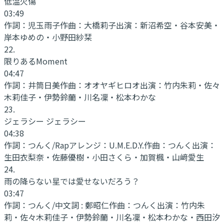
低温火傷
03:49
作詞：
児玉雨子
作曲：
大橋莉子
出演：
新沼希空・谷本安美・
岸本ゆめの・小野田紗栞
22
.
限りあるMoment
04:47
作詞：
井筒日美
作曲：
オオヤギヒロオ
出演：
竹内朱莉・佐々
木莉佳子・伊勢鈴蘭・川名凜・松本わかな
23
.
ジェラシー ジェラシー
04:38
作詞：
つんく/Rapアレンジ：U.M.E.D.Y.
作曲：
つんく
出演：
生田衣梨奈・佐藤優樹・小田さくら・加賀楓・山﨑愛生
24
.
雨の降らない星では愛せないだろう？
03:47
作詞：
つんく/中文詞 : 鄭昭仁
作曲：
つんく
出演：
竹内朱
莉・佐々木莉佳子・伊勢鈴蘭・川名凜・松本わかな・西田汐