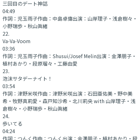
三回目のデート神話
04:49
作詞：
児玉雨子
作曲：
中島卓偉
出演：
山岸理子・浅倉樹々・
小野瑞歩・秋山眞緒
22
.
Va-Va-Voom
03:36
作詞：
児玉雨子
作曲：
Shusui/Josef Melin
出演：
金澤朋子・
植村あかり・段原瑠々・工藤由愛
23
.
泡沫サタデーナイト！
03:54
作詞：
津野米咲
作曲：
津野米咲
出演：
石田亜佑美・野中美
希・牧野真莉愛・森戸知沙希・北川莉央 with 山岸理子・浅
倉樹々・小野瑞歩・秋山眞緒
24
.
歩いてる
04:24
作詞：
つんく
作曲：
つんく
出演：
金澤朋子・植村あかり・段