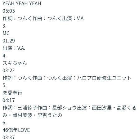
YEAH YEAH YEAH
05:05
作詞：
つんく
作曲：
つんく
出演：
V.A.
3
.
MC
01:29
出演：
V.A.
4
.
スキちゃん
03:23
作詞：
つんく
作曲：
つんく
出演：
ハロプロ研修生ユニット
5
.
恋愛奉行
04:17
作詞：
三浦徳子
作曲：
星部ショウ
出演：
西田汐里・高瀬くる
み・岡村美波・里吉うたの
6
.
46億年LOVE
03:37