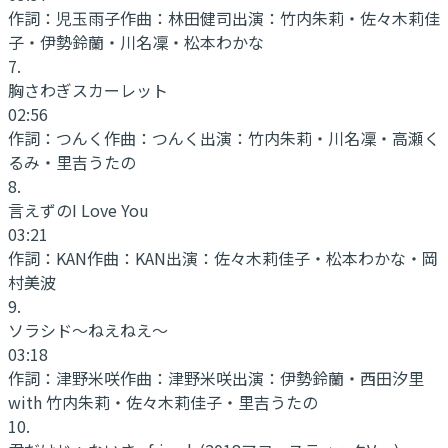
作詞：
児玉雨子
作曲：
林田健司
出演：
竹内朱莉・佐々木莉佳
子・伊勢鈴蘭・川名凜・松本わかな
7
.
胸さわぎスカーレット
02:56
作詞：
つんく
作曲：
つんく
出演：
竹内朱莉・川名凜・高瀬く
るみ・里吉うたの
8
.
言えずのI Love You
03:21
作詞：
KAN
作曲：
KAN
出演：
佐々木莉佳子・松本わかな・岡
村美波
9
.
ソラシド～ねえねえ～
03:18
作詞：
津野米咲
作曲：
津野米咲
出演：
伊勢鈴蘭・西田汐里
with 竹内朱莉・佐々木莉佳子・里吉うたの
10
.