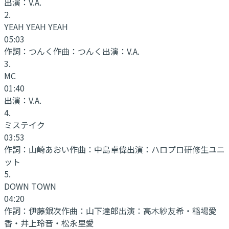
出演：
V.A.
2
.
YEAH YEAH YEAH
05:03
作詞：
つんく
作曲：
つんく
出演：
V.A.
3
.
MC
01:40
出演：
V.A.
4
.
ミステイク
03:53
作詞：
山崎あおい
作曲：
中島卓偉
出演：
ハロプロ研修生ユニ
ット
5
.
DOWN TOWN
04:20
作詞：
伊藤銀次
作曲：
山下達郎
出演：
高木紗友希・稲場愛
香・井上玲音・松永里愛