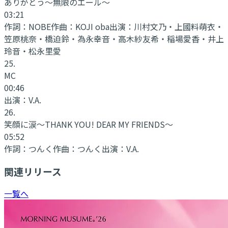
ありがとう～無限のエール～
03:21
作詞：
NOBE
作曲：
KOJI oba
出演：
川村文乃・上國料萌衣・
笠原桃奈・橋迫鈴・為永幸音・高木紗友希・稲場愛香・井上
玲音・松永里愛
25
.
MC
00:46
出演：
V.A.
26
.
笑顔に涙～THANK YOU! DEAR MY FRIENDS～
05:52
作詞：
つんく
作曲：
つんく
出演：
V.A.
関連リリース
一覧へ