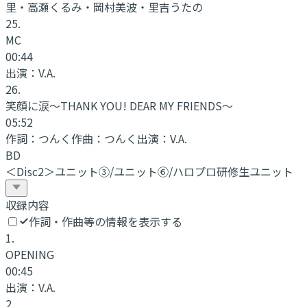
里・高瀬くるみ・岡村美波・里吉うたの
25
.
MC
00:44
出演：
V.A.
26
.
笑顔に涙～THANK YOU! DEAR MY FRIENDS～
05:52
作詞：
つんく
作曲：
つんく
出演：
V.A.
BD
＜Disc2＞ユニット③/ユニット⑥/ハロプロ研修生ユニット
収録内容
作詞・作曲等の情報を表示する
1
.
OPENING
00:45
出演：
V.A.
2
.