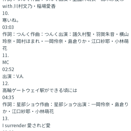
with 川村文乃・稲場愛香
10
.
寒いね。
03:03
作詞：
つんく
作曲：
つんく
出演：
譜久村聖・羽賀朱音・横山
玲奈・岡村ほまれ・一岡伶奈・島倉りか・江口紗耶・小林萌
花
11
.
MC
02:52
出演：
V.A.
12
.
高輪ゲートウェイ駅ができる頃には
04:35
作詞：
星部ショウ
作曲：
星部ショウ
出演：
一岡伶奈・島倉り
か・江口紗耶・小林萌花
13
.
I surrender 愛されど愛