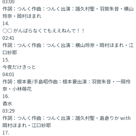
03:00
作詞：
つんく
作曲：
つんく
出演：
譜久村聖・羽賀朱音・横山
玲奈・岡村ほまれ
14
.
○○ がんばらなくてもええねんで！！
02:41
作詞：
つんく
作曲：
つんく
出演：
横山玲奈・岡村ほまれ・江
口紗耶
15
.
今夜だけきっと
04:01
作詞：
根本要/手島昭
作曲：
根本要
出演：
羽賀朱音・一岡伶
奈・小林萌花
16
.
香水
03:29
作詞：
つんく
作曲：
つんく
出演：
譜久村聖・島倉りか with
岡村ほまれ・江口紗耶
17
.