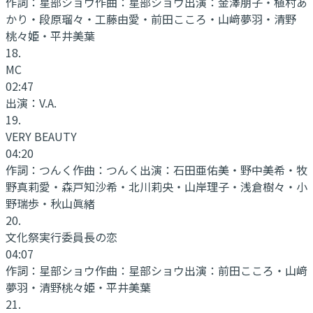
作詞：
星部ショウ
作曲：
星部ショウ
出演：
金澤朋子・植村あ
かり・段原瑠々・工藤由愛・前田こころ・山﨑夢羽・清野
桃々姫・平井美葉
18
.
MC
02:47
出演：
V.A.
19
.
VERY BEAUTY
04:20
作詞：
つんく
作曲：
つんく
出演：
石田亜佑美・野中美希・牧
野真莉愛・森戸知沙希・北川莉央・山岸理子・浅倉樹々・小
野瑞歩・秋山眞緒
20
.
文化祭実行委員長の恋
04:07
作詞：
星部ショウ
作曲：
星部ショウ
出演：
前田こころ・山﨑
夢羽・清野桃々姫・平井美葉
21
.