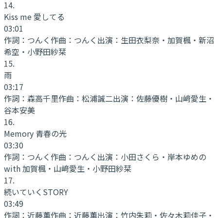
14
.
Kiss me 愛してる
03:01
作詞：
つんく
作曲：
つんく
出演：
生田衣梨奈・加賀楓・新沼
希空・小野田紗栞
15
.
雨
03:17
作詞：
森高千里
作曲：
松浦誠二
出演：
佐藤優樹・山﨑愛生・
谷本安美
16
.
Memory 青春の光
03:30
作詞：
つんく
作曲：
つんく
出演：
小田さくら・岸本ゆめの
with 加賀楓・山﨑愛生・小野田紗栞
17
.
続いていくSTORY
03:49
作詞：
近藤薫
作曲：
近藤薫
出演：
竹内朱莉・佐々木莉佳子・