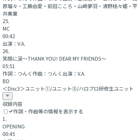
原瑠々・工藤由愛・前田こころ・山﨑夢羽・清野桃々姫・平
井美葉
25
.
MC
00:42
出演：
V.A.
26
.
笑顔に涙～THANK YOU! DEAR MY FRIENDS～
05:51
作詞：
つんく
作曲：
つんく
出演：
V.A.
BD
＜Disc3＞ユニット①/ユニット⑤/ハロプロ研修生ユニット
収録内容
作詞・作曲等の情報を表示する
1
.
OPENING
00:45