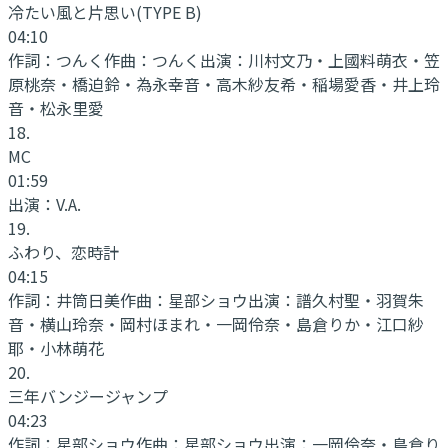
冷たい風と片思い
(TYPE B)
04:10
作詞：
つんく
作曲：
つんく
出演：
川村文乃・上國料萌衣・笠
原桃奈・橋迫鈴・為永幸音・高木紗友希・稲場愛香・井上玲
音・松永里愛
18
.
MC
01:59
出演：
V.A.
19
.
ふわり、恋時計
04:15
作詞：
井筒日美
作曲：
星部ショウ
出演：
譜久村聖・羽賀朱
音・横山玲奈・岡村ほまれ・一岡伶奈・島倉りか・江口紗
耶・小林萌花
20
.
三年バンジージャンプ
04:23
作詞：
星部ショウ
作曲：
星部ショウ
出演：
一岡伶奈・島倉り