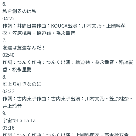
6
.
私を創るのは私
04:22
作詞：
井筒日美
作曲：
KOUGA
出演：
川村文乃・上國料萌
衣・笠原桃奈・橋迫鈴・為永幸音
7
.
友達は友達なんだ！
02:40
作詞：
つんく
作曲：
つんく
出演：
橋迫鈴・為永幸音・稲場愛
香・松永里愛
8
.
誰より好きなのに
03:32
作詞：
古内東子
作曲：
古内東子
出演：
川村文乃・笠原桃奈・
井上玲音
9
.
宇宙でLa Ta Ta
03:16
作詞：
つんく
作曲：
つんく
出演：
上國料萌衣・高木紗友希