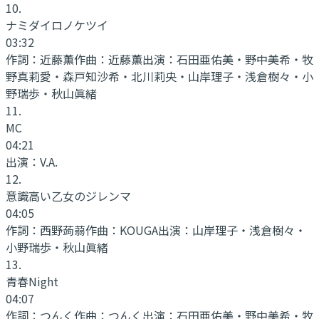
10
.
ナミダイロノケツイ
03:32
作詞：
近藤薫
作曲：
近藤薫
出演：
石田亜佑美・野中美希・牧
野真莉愛・森戸知沙希・北川莉央・山岸理子・浅倉樹々・小
野瑞歩・秋山眞緒
11
.
MC
04:21
出演：
V.A.
12
.
意識高い乙女のジレンマ
04:05
作詞：
西野蒟蒻
作曲：
KOUGA
出演：
山岸理子・浅倉樹々・
小野瑞歩・秋山眞緒
13
.
青春Night
04:07
作詞：
つんく
作曲：
つんく
出演：
石田亜佑美・野中美希・牧