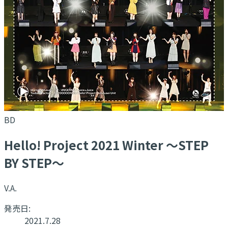
BD
Hello! Project 2021 Winter ～STEP
BY STEP～
V.A.
発売日:
2021.7.28