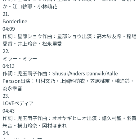
か・江口紗耶・小林萌花
21
.
Borderline
04:09
作詞：
星部ショウ
作曲：
星部ショウ
出演：
高木紗友希・稲場
愛香・井上玲音・松永里愛
22
.
ミラー・ミラー
04:13
作詞：
児玉雨子
作曲：
Shusui/Anders Dannvik/Kalle
Persson
出演：
川村文乃・上國料萌衣・笠原桃奈・橋迫鈴・
為永幸音
23
.
LOVEペディア
04:43
作詞：
児玉雨子
作曲：
オオヤギヒロオ
出演：
譜久村聖・羽賀
朱音・横山玲奈・岡村ほまれ
24
.