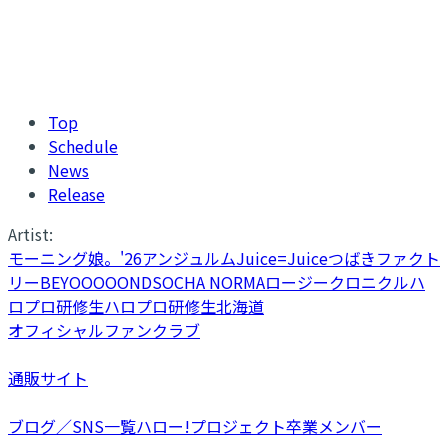
Top
Schedule
News
Release
Artist:
モーニング娘。'26
アンジュルム
Juice=Juice
つばきファクト
リー
BEYOOOOONDS
OCHA NORMA
ロージークロニクル
ハ
ロプロ研修生
ハロプロ研修生北海道
オフィシャルファンクラブ
通販サイト
ブログ／SNS一覧
ハロー!プロジェクト卒業メンバー