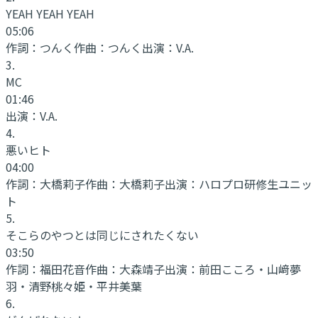
YEAH YEAH YEAH
05:06
作詞：
つんく
作曲：
つんく
出演：
V.A.
3
.
MC
01:46
出演：
V.A.
4
.
悪いヒト
04:00
作詞：
大橋莉子
作曲：
大橋莉子
出演：
ハロプロ研修生ユニッ
ト
5
.
そこらのやつとは同じにされたくない
03:50
作詞：
福田花音
作曲：
大森靖子
出演：
前田こころ・山﨑夢
羽・清野桃々姫・平井美葉
6
.