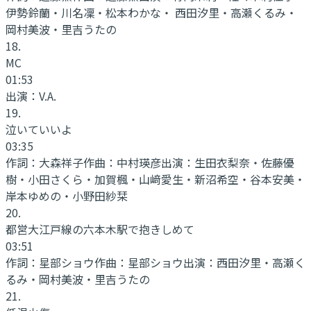
伊勢鈴蘭・川名凜・松本わかな・ 西田汐里・高瀬くるみ・
岡村美波・里吉うたの
18
.
MC
01:53
出演：
V.A.
19
.
泣いていいよ
03:35
作詞：
大森祥子
作曲：
中村瑛彦
出演：
生田衣梨奈・佐藤優
樹・小田さくら・加賀楓・山﨑愛生・新沼希空・谷本安美・
岸本ゆめの・小野田紗栞
20
.
都営大江戸線の六本木駅で抱きしめて
03:51
作詞：
星部ショウ
作曲：
星部ショウ
出演：
西田汐里・高瀬く
るみ・岡村美波・里吉うたの
21
.