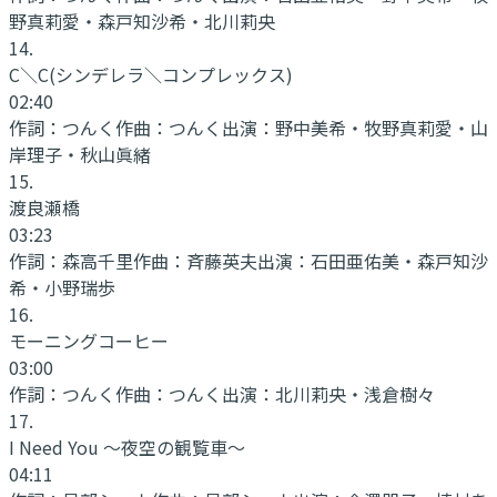
野真莉愛・森戸知沙希・北川莉央
14
.
C＼C(シンデレラ＼コンプレックス)
02:40
作詞：
つんく
作曲：
つんく
出演：
野中美希・牧野真莉愛・山
岸理子・秋山眞緒
15
.
渡良瀬橋
03:23
作詞：
森高千里
作曲：
斉藤英夫
出演：
石田亜佑美・森戸知沙
希・小野瑞歩
16
.
モーニングコーヒー
03:00
作詞：
つんく
作曲：
つんく
出演：
北川莉央・浅倉樹々
17
.
I Need You ～夜空の観覧車～
04:11