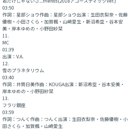
君だけじゃないさ...friends(2018アコースティックVer.)
03:50
作詞：
星部ショウ
作曲：
星部ショウ
出演：
生田衣梨奈・佐藤
優樹・小田さくら・加賀楓・山﨑愛生・新沼希空・谷本安
美・岸本ゆめの・小野田紗栞
11
.
MC
01:39
出演：
V.A.
12
.
雪のプラネタリウム
03:40
作詞：
井筒日美
作曲：
KOUGA
出演：
新沼希空・谷本安美・
岸本ゆめの・小野田紗栞
13
.
フラリ銀座
03:59
作詞：
つんく
作曲：
つんく
出演：
生田衣梨奈・佐藤優樹・小
田さくら・加賀楓・山﨑愛生