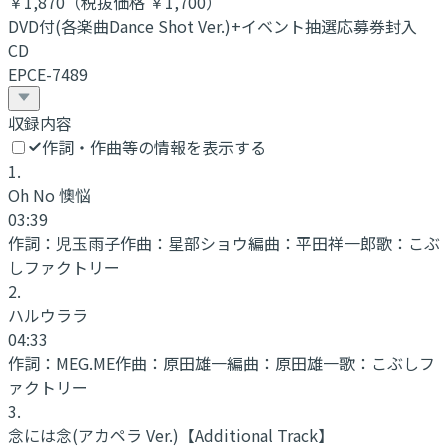
￥1,870
（税抜価格 ￥1,700
）
DVD付(各楽曲Dance Shot Ver.)+イベント抽選応募券封入
CD
EPCE-7489
収録内容
作詞・作曲等の情報を表示する
1
.
Oh No 懊悩
03:39
作詞：
児玉雨子
作曲：
星部ショウ
編曲：
平田祥一郎
歌：
こぶ
しファクトリー
2
.
ハルウララ
04:33
作詞：
MEG.ME
作曲：
原田雄一
編曲：
原田雄一
歌：
こぶしフ
ァクトリー
3
.
念には念(アカペラ Ver.)
【Additional Track】