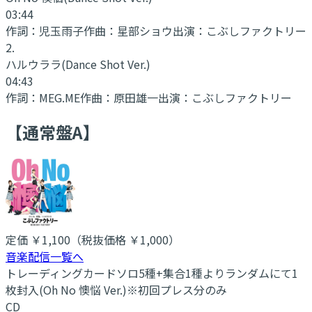
03:44
作詞：
児玉雨子
作曲：
星部ショウ
出演：
こぶしファクトリー
2
.
ハルウララ
(Dance Shot Ver.)
04:43
作詞：
MEG.ME
作曲：
原田雄一
出演：
こぶしファクトリー
【通常盤A】
定価
￥1,100
（税抜価格 ￥1,000
）
音楽配信一覧へ
トレーディングカードソロ5種+集合1種よりランダムにて1
枚封入(Oh No 懊悩 Ver.)※初回プレス分のみ
CD