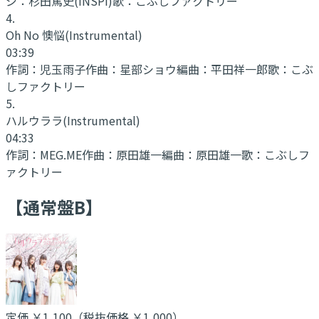
ジ：杉田篤史(INSPi)
歌：
こぶしファクトリー
4
.
Oh No 懊悩
(Instrumental)
03:39
作詞：
児玉雨子
作曲：
星部ショウ
編曲：
平田祥一郎
歌：
こぶ
しファクトリー
5
.
ハルウララ
(Instrumental)
04:33
作詞：
MEG.ME
作曲：
原田雄一
編曲：
原田雄一
歌：
こぶしフ
ァクトリー
【通常盤B】
定価
￥1,100
（税抜価格 ￥1,000
）