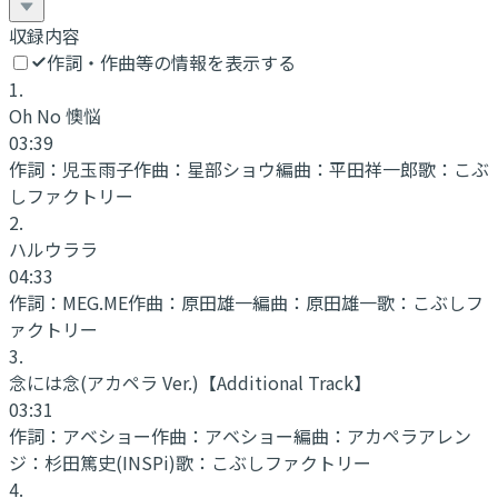
収録内容
作詞・作曲等の情報を表示する
1
.
Oh No 懊悩
03:39
作詞：
児玉雨子
作曲：
星部ショウ
編曲：
平田祥一郎
歌：
こぶ
しファクトリー
2
.
ハルウララ
04:33
作詞：
MEG.ME
作曲：
原田雄一
編曲：
原田雄一
歌：
こぶしフ
ァクトリー
3
.
念には念(アカペラ Ver.)
【Additional Track】
03:31
作詞：
アベショー
作曲：
アベショー
編曲：
アカペラアレン
ジ：杉田篤史(INSPi)
歌：
こぶしファクトリー
4
.