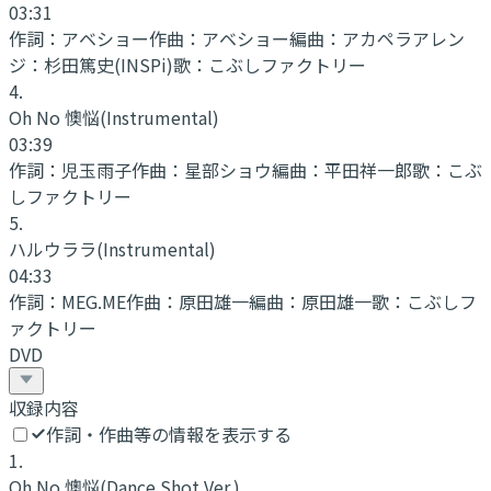
03:31
作詞：
アベショー
作曲：
アベショー
編曲：
アカペラアレン
ジ：杉田篤史(INSPi)
歌：
こぶしファクトリー
4
.
Oh No 懊悩
(Instrumental)
03:39
作詞：
児玉雨子
作曲：
星部ショウ
編曲：
平田祥一郎
歌：
こぶ
しファクトリー
5
.
ハルウララ
(Instrumental)
04:33
作詞：
MEG.ME
作曲：
原田雄一
編曲：
原田雄一
歌：
こぶしフ
ァクトリー
DVD
収録内容
作詞・作曲等の情報を表示する
1
.
Oh No 懊悩
(Dance Shot Ver.)