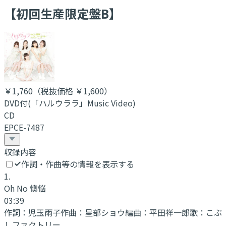
【初回生産限定盤B】
￥1,760
（税抜価格 ￥1,600
）
DVD付(「ハルウララ」Music Video)
CD
EPCE-7487
収録内容
作詞・作曲等の情報を表示する
1
.
Oh No 懊悩
03:39
作詞：
児玉雨子
作曲：
星部ショウ
編曲：
平田祥一郎
歌：
こぶ
しファクトリー