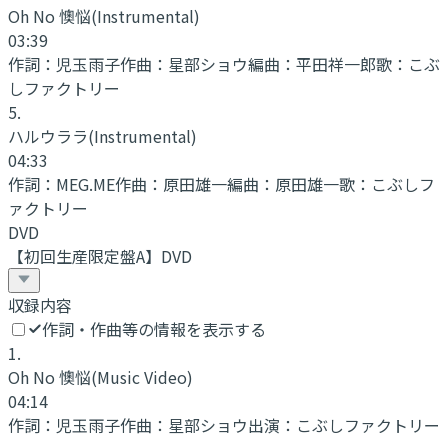
Oh No 懊悩
(Instrumental)
03:39
作詞：
児玉雨子
作曲：
星部ショウ
編曲：
平田祥一郎
歌：
こぶ
しファクトリー
5
.
ハルウララ
(Instrumental)
04:33
作詞：
MEG.ME
作曲：
原田雄一
編曲：
原田雄一
歌：
こぶしフ
ァクトリー
DVD
【初回生産限定盤A】DVD
収録内容
作詞・作曲等の情報を表示する
1
.
Oh No 懊悩
(Music Video)
04:14
作詞：
児玉雨子
作曲：
星部ショウ
出演：
こぶしファクトリー