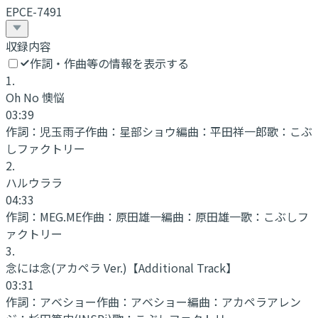
EPCE-7491
収録内容
作詞・作曲等の情報を表示する
1
.
Oh No 懊悩
03:39
作詞：
児玉雨子
作曲：
星部ショウ
編曲：
平田祥一郎
歌：
こぶ
しファクトリー
2
.
ハルウララ
04:33
作詞：
MEG.ME
作曲：
原田雄一
編曲：
原田雄一
歌：
こぶしフ
ァクトリー
3
.
念には念(アカペラ Ver.)
【Additional Track】
03:31
作詞：
アベショー
作曲：
アベショー
編曲：
アカペラアレン