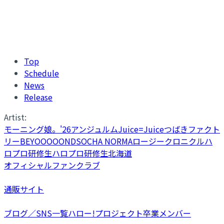
Top
Schedule
News
Release
Artist:
モーニング娘。'26
アンジュルム
Juice=Juice
つばきファクト
リー
BEYOOOOONDS
OCHA NORMA
ロージークロニクル
ハ
ロプロ研修生
ハロプロ研修生北海道
オフィシャルファンクラブ
通販サイト
ブログ／SNS一覧
ハロー!プロジェクト卒業メンバー