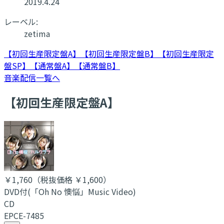
2019.4.24
レーベル:
zetima
【初回生産限定盤A】
【初回生産限定盤B】
【初回生産限定
盤SP】
【通常盤A】
【通常盤B】
音楽配信一覧へ
【初回生産限定盤A】
￥1,760
（税抜価格 ￥1,600
）
DVD付(「Oh No 懊悩」Music Video)
CD
EPCE-7485