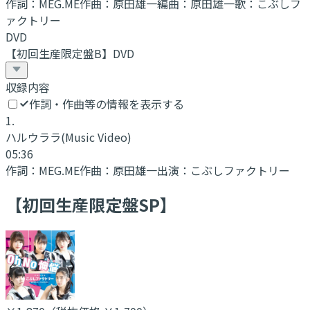
作詞：
MEG.ME
作曲：
原田雄一
編曲：
原田雄一
歌：
こぶしフ
ァクトリー
DVD
【初回生産限定盤B】DVD
収録内容
作詞・作曲等の情報を表示する
1
.
ハルウララ
(Music Video)
05:36
作詞：
MEG.ME
作曲：
原田雄一
出演：
こぶしファクトリー
【初回生産限定盤SP】