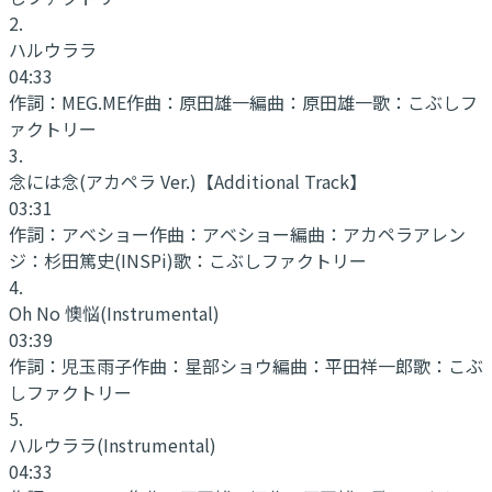
2
.
ハルウララ
04:33
作詞：
MEG.ME
作曲：
原田雄一
編曲：
原田雄一
歌：
こぶしフ
ァクトリー
3
.
念には念(アカペラ Ver.)
【Additional Track】
03:31
作詞：
アベショー
作曲：
アベショー
編曲：
アカペラアレン
ジ：杉田篤史(INSPi)
歌：
こぶしファクトリー
4
.
Oh No 懊悩
(Instrumental)
03:39
作詞：
児玉雨子
作曲：
星部ショウ
編曲：
平田祥一郎
歌：
こぶ
しファクトリー
5
.
ハルウララ
(Instrumental)
04:33