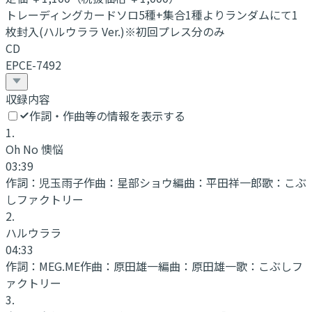
トレーディングカードソロ5種+集合1種よりランダムにて1
枚封入(ハルウララ Ver.)※初回プレス分のみ
CD
EPCE-7492
収録内容
作詞・作曲等の情報を表示する
1
.
Oh No 懊悩
03:39
作詞：
児玉雨子
作曲：
星部ショウ
編曲：
平田祥一郎
歌：
こぶ
しファクトリー
2
.
ハルウララ
04:33
作詞：
MEG.ME
作曲：
原田雄一
編曲：
原田雄一
歌：
こぶしフ
ァクトリー
3
.