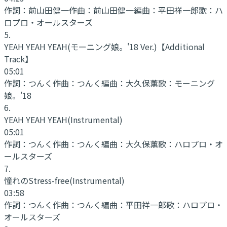
作詞：
前山田健一
作曲：
前山田健一
編曲：
平田祥一郎
歌：
ハ
ロプロ・オールスターズ
5
.
YEAH YEAH YEAH
(モーニング娘。'18 Ver.)【Additional
Track】
05:01
作詞：
つんく
作曲：
つんく
編曲：
大久保薫
歌：
モーニング
娘。'18
6
.
YEAH YEAH YEAH
(Instrumental)
05:01
作詞：
つんく
作曲：
つんく
編曲：
大久保薫
歌：
ハロプロ・オ
ールスターズ
7
.
憧れのStress-free
(Instrumental)
03:58
作詞：
つんく
作曲：
つんく
編曲：
平田祥一郎
歌：
ハロプロ・
オールスターズ