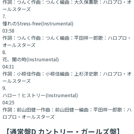
作詞：
つんく
作曲：
つんく
編曲：
大久保薫
歌：
ハロプロ・オ
ールスターズ
7
.
憧れのStress-free
(Instrumental)
03:58
作詞：
つんく
作曲：
つんく
編曲：
平田祥一郎
歌：
ハロプロ・
オールスターズ
8
.
花、闌の時
(Instrumental)
04:31
作詞：
小椋佳
作曲：
小椋佳
編曲：
上杉洋史
歌：
ハロプロ・オ
ールスターズ
9
.
ハロー！ヒストリー
(Instrumental)
04:25
作詞：
前山田健一
作曲：
前山田健一
編曲：
平田祥一郎
歌：
ハ
ロプロ・オールスターズ
【通常盤D カントリー・ガールズ盤】