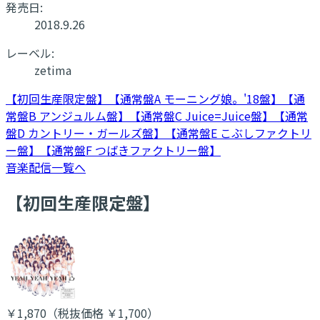
発売日:
2018.9.26
レーベル:
zetima
【初回生産限定盤】
【通常盤A モーニング娘。'18盤】
【通
常盤B アンジュルム盤】
【通常盤C Juice=Juice盤】
【通常
盤D カントリー・ガールズ盤】
【通常盤E こぶしファクトリ
ー盤】
【通常盤F つばきファクトリー盤】
音楽配信一覧へ
【初回生産限定盤】
￥1,870
（税抜価格 ￥1,700
）