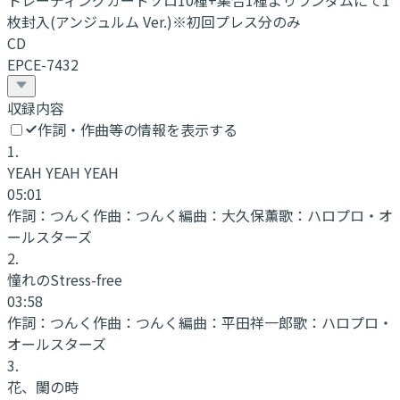
トレーディングカードソロ10種+集合1種よりランダムにて1
枚封入(アンジュルム Ver.)※初回プレス分のみ
CD
EPCE-7432
収録内容
作詞・作曲等の情報を表示する
1
.
YEAH YEAH YEAH
05:01
作詞：
つんく
作曲：
つんく
編曲：
大久保薫
歌：
ハロプロ・オ
ールスターズ
2
.
憧れのStress-free
03:58
作詞：
つんく
作曲：
つんく
編曲：
平田祥一郎
歌：
ハロプロ・
オールスターズ
3
.
花、闌の時