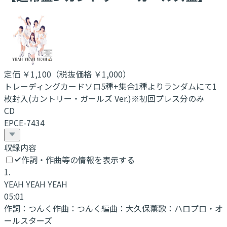
定価
￥1,100
（税抜価格 ￥1,000
）
トレーディングカードソロ5種+集合1種よりランダムにて1
枚封入(カントリー・ガールズ Ver.)※初回プレス分のみ
CD
EPCE-7434
収録内容
作詞・作曲等の情報を表示する
1
.
YEAH YEAH YEAH
05:01
作詞：
つんく
作曲：
つんく
編曲：
大久保薫
歌：
ハロプロ・オ
ールスターズ