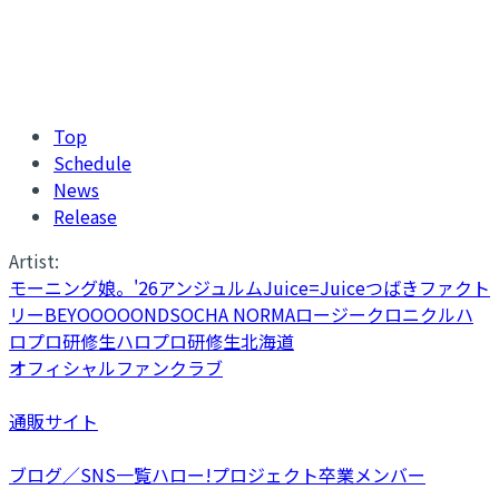
Top
Schedule
News
Release
Artist:
モーニング娘。'26
アンジュルム
Juice=Juice
つばきファクト
リー
BEYOOOOONDS
OCHA NORMA
ロージークロニクル
ハ
ロプロ研修生
ハロプロ研修生北海道
オフィシャルファンクラブ
通販サイト
ブログ／SNS一覧
ハロー!プロジェクト卒業メンバー