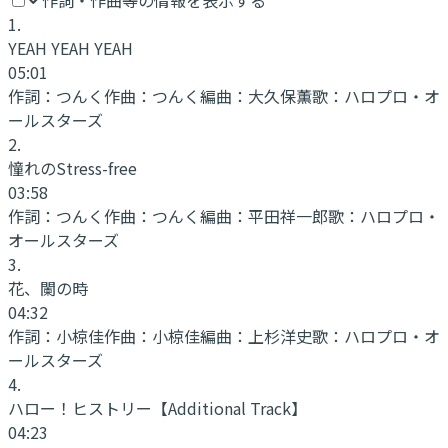
1
.
YEAH YEAH YEAH
05:01
作詞：
つんく
作曲：
つんく
編曲：
大久保薫
歌：
ハロプロ・オ
ールスターズ
2
.
憧れのStress-free
03:58
作詞：
つんく
作曲：
つんく
編曲：
平田祥一郎
歌：
ハロプロ・
オールスターズ
3
.
花、闌の時
04:32
作詞：
小椋佳
作曲：
小椋佳
編曲：
上杉洋史
歌：
ハロプロ・オ
ールスターズ
4
.
ハロー！ヒストリー
【Additional Track】
04:23