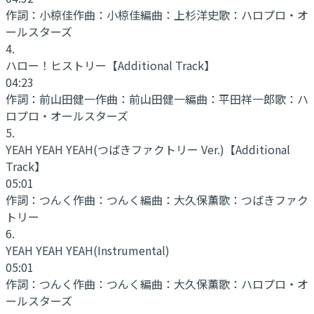
作詞：
小椋佳
作曲：
小椋佳
編曲：
上杉洋史
歌：
ハロプロ・オ
ールスターズ
4
.
ハロー！ヒストリー
【Additional Track】
04:23
作詞：
前山田健一
作曲：
前山田健一
編曲：
平田祥一郎
歌：
ハ
ロプロ・オールスターズ
5
.
YEAH YEAH YEAH
(つばきファクトリー Ver.)【Additional
Track】
05:01
作詞：
つんく
作曲：
つんく
編曲：
大久保薫
歌：
つばきファク
トリー
6
.
YEAH YEAH YEAH
(Instrumental)
05:01
作詞：
つんく
作曲：
つんく
編曲：
大久保薫
歌：
ハロプロ・オ
ールスターズ