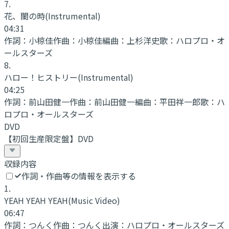
7
.
花、闌の時
(Instrumental)
04:31
作詞：
小椋佳
作曲：
小椋佳
編曲：
上杉洋史
歌：
ハロプロ・オ
ールスターズ
8
.
ハロー！ヒストリー
(Instrumental)
04:25
作詞：
前山田健一
作曲：
前山田健一
編曲：
平田祥一郎
歌：
ハ
ロプロ・オールスターズ
DVD
【初回生産限定盤】DVD
収録内容
作詞・作曲等の情報を表示する
1
.
YEAH YEAH YEAH
(Music Video)
06:47
作詞：
つんく
作曲：
つんく
出演：
ハロプロ・オールスターズ