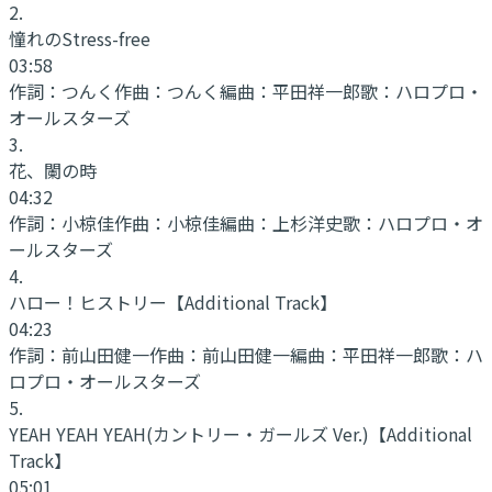
2
.
憧れのStress-free
03:58
作詞：
つんく
作曲：
つんく
編曲：
平田祥一郎
歌：
ハロプロ・
オールスターズ
3
.
花、闌の時
04:32
作詞：
小椋佳
作曲：
小椋佳
編曲：
上杉洋史
歌：
ハロプロ・オ
ールスターズ
4
.
ハロー！ヒストリー
【Additional Track】
04:23
作詞：
前山田健一
作曲：
前山田健一
編曲：
平田祥一郎
歌：
ハ
ロプロ・オールスターズ
5
.
YEAH YEAH YEAH
(カントリー・ガールズ Ver.)【Additional
Track】
05:01