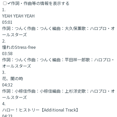
作詞・作曲等の情報を表示する
1
.
YEAH YEAH YEAH
05:01
作詞：
つんく
作曲：
つんく
編曲：
大久保薫
歌：
ハロプロ・オ
ールスターズ
2
.
憧れのStress-free
03:58
作詞：
つんく
作曲：
つんく
編曲：
平田祥一郎
歌：
ハロプロ・
オールスターズ
3
.
花、闌の時
04:32
作詞：
小椋佳
作曲：
小椋佳
編曲：
上杉洋史
歌：
ハロプロ・オ
ールスターズ
4
.
ハロー！ヒストリー
【Additional Track】
04:23