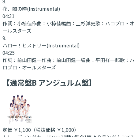
8
.
花、闌の時
(Instrumental)
04:31
作詞：
小椋佳
作曲：
小椋佳
編曲：
上杉洋史
歌：
ハロプロ・オ
ールスターズ
9
.
ハロー！ヒストリー
(Instrumental)
04:25
作詞：
前山田健一
作曲：
前山田健一
編曲：
平田祥一郎
歌：
ハ
ロプロ・オールスターズ
【通常盤B アンジュルム盤】
定価
￥1,100
（税抜価格 ￥1,000
）