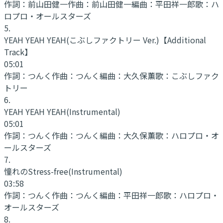
作詞：
前山田健一
作曲：
前山田健一
編曲：
平田祥一郎
歌：
ハ
ロプロ・オールスターズ
5
.
YEAH YEAH YEAH
(こぶしファクトリー Ver.)【Additional
Track】
05:01
作詞：
つんく
作曲：
つんく
編曲：
大久保薫
歌：
こぶしファク
トリー
6
.
YEAH YEAH YEAH
(Instrumental)
05:01
作詞：
つんく
作曲：
つんく
編曲：
大久保薫
歌：
ハロプロ・オ
ールスターズ
7
.
憧れのStress-free
(Instrumental)
03:58
作詞：
つんく
作曲：
つんく
編曲：
平田祥一郎
歌：
ハロプロ・
オールスターズ
8
.