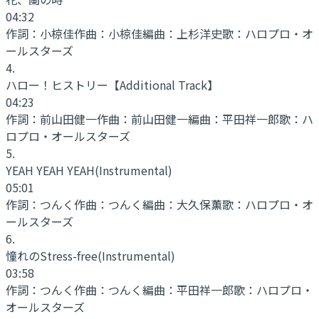
04:32
作詞：
小椋佳
作曲：
小椋佳
編曲：
上杉洋史
歌：
ハロプロ・オ
ールスターズ
4
.
ハロー！ヒストリー
【Additional Track】
04:23
作詞：
前山田健一
作曲：
前山田健一
編曲：
平田祥一郎
歌：
ハ
ロプロ・オールスターズ
5
.
YEAH YEAH YEAH
(Instrumental)
05:01
作詞：
つんく
作曲：
つんく
編曲：
大久保薫
歌：
ハロプロ・オ
ールスターズ
6
.
憧れのStress-free
(Instrumental)
03:58
作詞：
つんく
作曲：
つんく
編曲：
平田祥一郎
歌：
ハロプロ・
オールスターズ