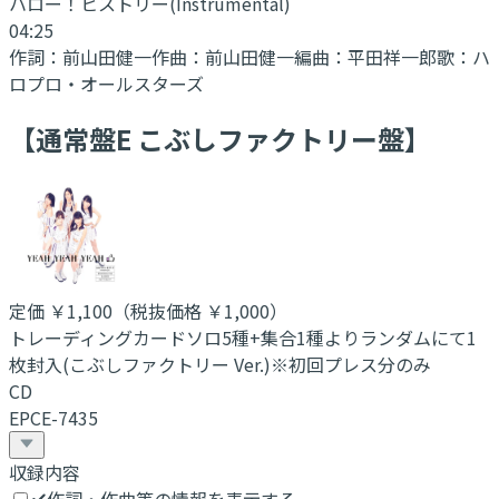
ハロー！ヒストリー
(Instrumental)
04:25
作詞：
前山田健一
作曲：
前山田健一
編曲：
平田祥一郎
歌：
ハ
ロプロ・オールスターズ
【通常盤E こぶしファクトリー盤】
定価
￥1,100
（税抜価格 ￥1,000
）
トレーディングカードソロ5種+集合1種よりランダムにて1
枚封入(こぶしファクトリー Ver.)※初回プレス分のみ
CD
EPCE-7435
収録内容
作詞・作曲等の情報を表示する