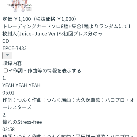
定価
￥1,100
（税抜価格 ￥1,000
）
トレーディングカードソロ8種+集合1種よりランダムにて1
枚封入(Juice=Juice Ver.)※初回プレス分のみ
CD
EPCE-7433
収録内容
作詞・作曲等の情報を表示する
1
.
YEAH YEAH YEAH
05:01
作詞：
つんく
作曲：
つんく
編曲：
大久保薫
歌：
ハロプロ・オ
ールスターズ
2
.
憧れのStress-free
03:58
作詞：
つんく
作曲：
つんく
編曲：
平田祥一郎
歌：
ハロプロ・