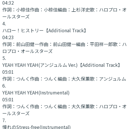
04:32
作詞：
小椋佳
作曲：
小椋佳
編曲：
上杉洋史
歌：
ハロプロ・オ
ールスターズ
4
.
ハロー！ヒストリー
【Additional Track】
04:23
作詞：
前山田健一
作曲：
前山田健一
編曲：
平田祥一郎
歌：
ハ
ロプロ・オールスターズ
5
.
YEAH YEAH YEAH
(アンジュルム Ver.)【Additional Track】
05:01
作詞：
つんく
作曲：
つんく
編曲：
大久保薫
歌：
アンジュルム
6
.
YEAH YEAH YEAH
(Instrumental)
05:01
作詞：
つんく
作曲：
つんく
編曲：
大久保薫
歌：
ハロプロ・オ
ールスターズ
7
.
憧れのStress-free
(Instrumental)