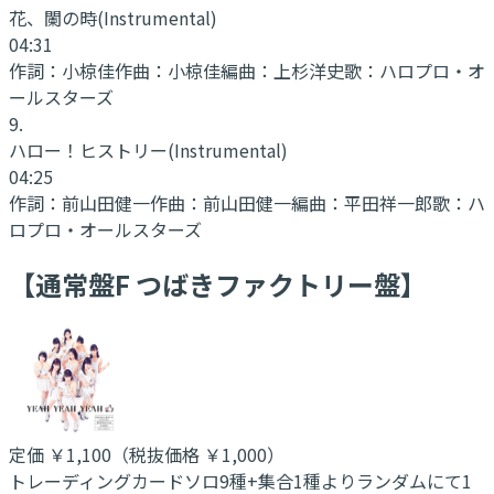
花、闌の時
(Instrumental)
04:31
作詞：
小椋佳
作曲：
小椋佳
編曲：
上杉洋史
歌：
ハロプロ・オ
ールスターズ
9
.
ハロー！ヒストリー
(Instrumental)
04:25
作詞：
前山田健一
作曲：
前山田健一
編曲：
平田祥一郎
歌：
ハ
ロプロ・オールスターズ
【通常盤F つばきファクトリー盤】
定価
￥1,100
（税抜価格 ￥1,000
）
トレーディングカードソロ9種+集合1種よりランダムにて1