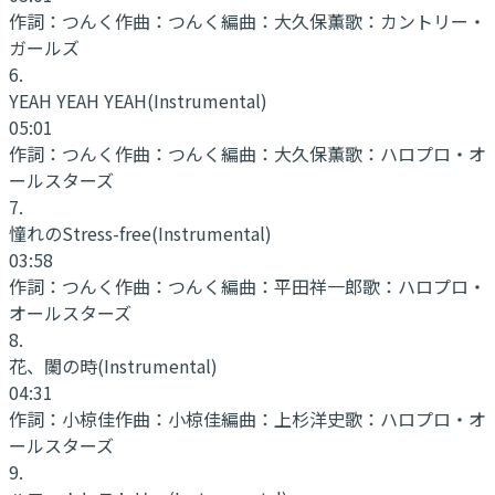
作詞：
つんく
作曲：
つんく
編曲：
大久保薫
歌：
カントリー・
ガールズ
6
.
YEAH YEAH YEAH
(Instrumental)
05:01
作詞：
つんく
作曲：
つんく
編曲：
大久保薫
歌：
ハロプロ・オ
ールスターズ
7
.
憧れのStress-free
(Instrumental)
03:58
作詞：
つんく
作曲：
つんく
編曲：
平田祥一郎
歌：
ハロプロ・
オールスターズ
8
.
花、闌の時
(Instrumental)
04:31
作詞：
小椋佳
作曲：
小椋佳
編曲：
上杉洋史
歌：
ハロプロ・オ
ールスターズ
9
.