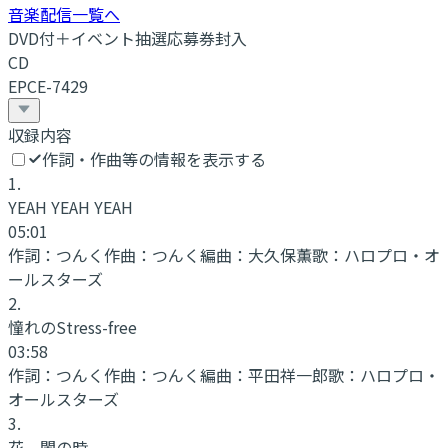
音楽配信一覧へ
DVD付＋イベント抽選応募券封入
CD
EPCE-7429
収録内容
作詞・作曲等の情報を表示する
1
.
YEAH YEAH YEAH
05:01
作詞：
つんく
作曲：
つんく
編曲：
大久保薫
歌：
ハロプロ・オ
ールスターズ
2
.
憧れのStress-free
03:58
作詞：
つんく
作曲：
つんく
編曲：
平田祥一郎
歌：
ハロプロ・
オールスターズ
3
.
花、闌の時