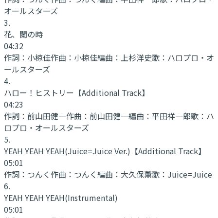
オールスターズ
3
.
花、闌の時
04:32
作詞：
小椋佳
作曲：
小椋佳
編曲：
上杉洋史
歌：
ハロプロ・オ
ールスターズ
4
.
ハロー！ヒストリー
【Additional Track】
04:23
作詞：
前山田健一
作曲：
前山田健一
編曲：
平田祥一郎
歌：
ハ
ロプロ・オールスターズ
5
.
YEAH YEAH YEAH
(Juice=Juice Ver.)【Additional Track】
05:01
作詞：
つんく
作曲：
つんく
編曲：
大久保薫
歌：
Juice=Juice
6
.
YEAH YEAH YEAH
(Instrumental)
05:01