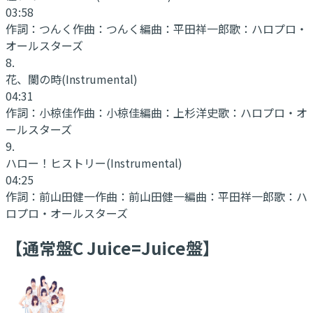
03:58
作詞：
つんく
作曲：
つんく
編曲：
平田祥一郎
歌：
ハロプロ・
オールスターズ
8
.
花、闌の時
(Instrumental)
04:31
作詞：
小椋佳
作曲：
小椋佳
編曲：
上杉洋史
歌：
ハロプロ・オ
ールスターズ
9
.
ハロー！ヒストリー
(Instrumental)
04:25
作詞：
前山田健一
作曲：
前山田健一
編曲：
平田祥一郎
歌：
ハ
ロプロ・オールスターズ
【通常盤C Juice=Juice盤】