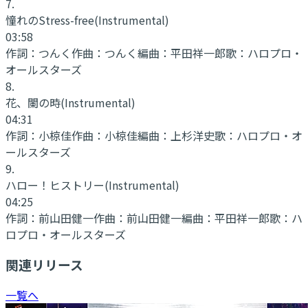
7
.
憧れのStress-free
(Instrumental)
03:58
作詞：
つんく
作曲：
つんく
編曲：
平田祥一郎
歌：
ハロプロ・
オールスターズ
8
.
花、闌の時
(Instrumental)
04:31
作詞：
小椋佳
作曲：
小椋佳
編曲：
上杉洋史
歌：
ハロプロ・オ
ールスターズ
9
.
ハロー！ヒストリー
(Instrumental)
04:25
作詞：
前山田健一
作曲：
前山田健一
編曲：
平田祥一郎
歌：
ハ
ロプロ・オールスターズ
関連リリース
一覧へ