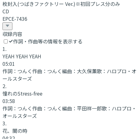
枚封入(つばきファクトリー Ver.)※初回プレス分のみ
CD
EPCE-7436
収録内容
作詞・作曲等の情報を表示する
1
.
YEAH YEAH YEAH
05:01
作詞：
つんく
作曲：
つんく
編曲：
大久保薫
歌：
ハロプロ・オ
ールスターズ
2
.
憧れのStress-free
03:58
作詞：
つんく
作曲：
つんく
編曲：
平田祥一郎
歌：
ハロプロ・
オールスターズ
3
.
花、闌の時
04:32