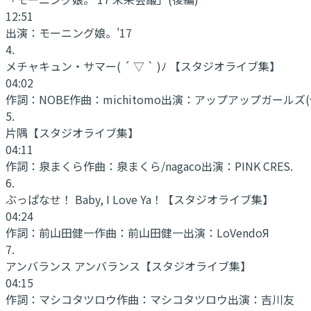
12:51
出演：
モーニング娘。'17
4
.
メチャキュン・サマー( ´ ▽ ` )ﾉ
【スタジオライブ集】
04:02
作詞：
NOBE
作曲：
michitomo
出演：
アップアップガールズ(
5
.
片隅
【スタジオライブ集】
04:11
作詞：
泉まくら
作曲：
泉まくら/nagaco
出演：
PINK CRES.
6
.
ぶっぱなせ！ Baby, I Love Ya！
【スタジオライブ集】
04:24
作詞：
前山田健一
作曲：
前山田健一
出演：
LoVendoЯ
7
.
アンバランス アンバランス
【スタジオライブ集】
04:15
作詞：
マシコタツロウ
作曲：
マシコタツロウ
出演：
吉川友