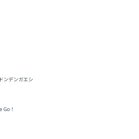
)/♪ドンデンガエシ
 Go！