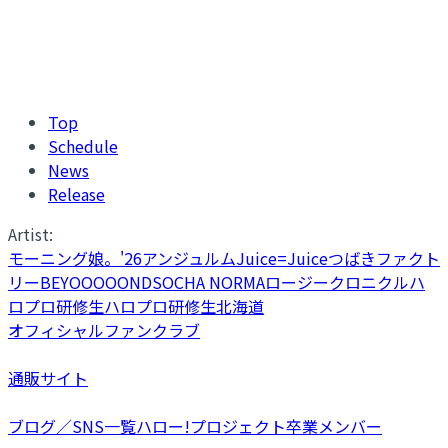
Top
Schedule
News
Release
Artist:
モーニング娘。'26
アンジュルム
Juice=Juice
つばきファクト
リー
BEYOOOOONDS
OCHA NORMA
ロージークロニクル
ハ
ロプロ研修生
ハロプロ研修生北海道
オフィシャルファンクラブ
通販サイト
ブログ／SNS一覧
ハロー!プロジェクト卒業メンバー