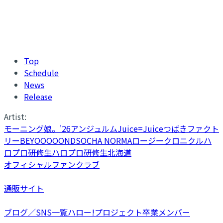
Top
Schedule
News
Release
Artist:
モーニング娘。'26
アンジュルム
Juice=Juice
つばきファクト
リー
BEYOOOOONDS
OCHA NORMA
ロージークロニクル
ハ
ロプロ研修生
ハロプロ研修生北海道
オフィシャルファンクラブ
通販サイト
ブログ／SNS一覧
ハロー!プロジェクト卒業メンバー