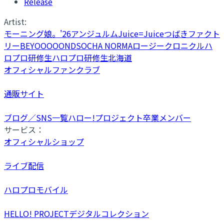
Release
Artist:
モーニング娘。'26
アンジュルム
Juice=Juice
つばきファクト
リー
BEYOOOOONDS
OCHA NORMA
ロージークロニクル
ハ
ロプロ研修生
ハロプロ研修生北海道
オフィシャルファンクラブ
通販サイト
ブログ／SNS一覧
ハロー!プロジェクト卒業メンバー
サービス：
オフィシャルショップ
ライブ配信
ハロプロモバイル
HELLO! PROJECTデジタルコレクション