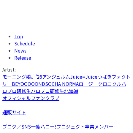
Top
Schedule
News
Release
Artist:
モーニング娘。'26
アンジュルム
Juice=Juice
つばきファクト
リー
BEYOOOOONDS
OCHA NORMA
ロージークロニクル
ハ
ロプロ研修生
ハロプロ研修生北海道
オフィシャルファンクラブ
通販サイト
ブログ／SNS一覧
ハロー!プロジェクト卒業メンバー