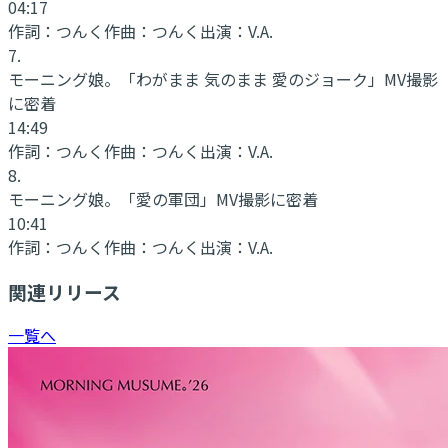
04:17
作詞：
つんく
作曲：
つんく
出演：
V.A.
7
.
モーニング娘。「わがまま 気のまま 愛のジョーク」MV撮影
に密着
14:49
作詞：
つんく
作曲：
つんく
出演：
V.A.
8
.
モーニング娘。「愛の軍団」MV撮影に密着
10:41
作詞：
つんく
作曲：
つんく
出演：
V.A.
関連リリース
一覧へ