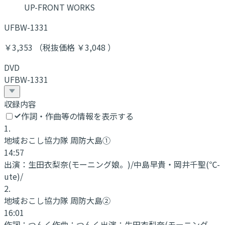
UP-FRONT WORKS
UFBW-1331
￥3,353 （税抜価格 ￥3,048 ）
DVD
UFBW-1331
収録内容
作詞・作曲等の情報を表示する
1
.
地域おこし協力隊 周防大島①
14:57
出演：
生田衣梨奈(モーニング娘。)/中島早貴・岡井千聖(℃-
ute)/
2
.
地域おこし協力隊 周防大島②
16:01
作詞：
つんく
作曲：
つんく
出演：
生田衣梨奈(モーニング