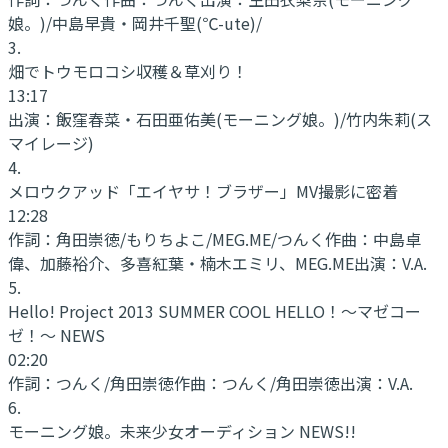
娘。)/中島早貴・岡井千聖(℃-ute)/
3
.
畑でトウモロコシ収穫＆草刈り！
13:17
出演：
飯窪春菜・石田亜佑美(モーニング娘。)/竹内朱莉(ス
マイレージ)
4
.
メロウクアッド「エイヤサ！ブラザー」MV撮影に密着
12:28
作詞：
角田崇徳/もりちよこ/MEG.ME/つんく
作曲：
中島卓
偉、加藤裕介、多喜紅葉・楠木エミリ、MEG.ME
出演：
V.A.
5
.
Hello! Project 2013 SUMMER COOL HELLO！〜マゼコー
ゼ！〜 NEWS
02:20
作詞：
つんく/角田崇徳
作曲：
つんく/角田崇徳
出演：
V.A.
6
.
モーニング娘。未来少女オーディション NEWS!!