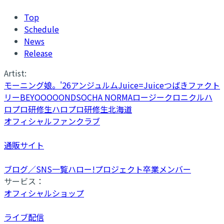
Top
Schedule
News
Release
Artist:
モーニング娘。'26
アンジュルム
Juice=Juice
つばきファクト
リー
BEYOOOOONDS
OCHA NORMA
ロージークロニクル
ハ
ロプロ研修生
ハロプロ研修生北海道
オフィシャルファンクラブ
通販サイト
ブログ／SNS一覧
ハロー!プロジェクト卒業メンバー
サービス：
オフィシャルショップ
ライブ配信