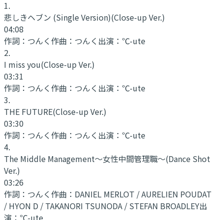
1
.
悲しきヘブン (Single Version)
(Close-up Ver.)
04:08
作詞：
つんく
作曲：
つんく
出演：
℃-ute
2
.
I miss you
(Close-up Ver.)
03:31
作詞：
つんく
作曲：
つんく
出演：
℃-ute
3
.
THE FUTURE
(Close-up Ver.)
03:30
作詞：
つんく
作曲：
つんく
出演：
℃-ute
4
.
The Middle Management〜女性中間管理職〜
(Dance Shot
Ver.)
03:26
作詞：
つんく
作曲：
DANIEL MERLOT / AURELIEN POUDAT
/ HYON D / TAKANORI TSUNODA / STEFAN BROADLEY
出
演：
℃-ute