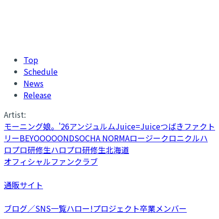
Top
Schedule
News
Release
Artist:
モーニング娘。'26
アンジュルム
Juice=Juice
つばきファクト
リー
BEYOOOOONDS
OCHA NORMA
ロージークロニクル
ハ
ロプロ研修生
ハロプロ研修生北海道
オフィシャルファンクラブ
通販サイト
ブログ／SNS一覧
ハロー!プロジェクト卒業メンバー