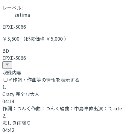
レーベル:
zetima
EPXE-5066
￥5,500 （税抜価格 ￥5,000 ）
BD
EPXE-5066
収録内容
作詞・作曲等の情報を表示する
1
.
Crazy 完全な大人
04:14
作詞：
つんく
作曲：
つんく
編曲：
中島卓偉
出演：
℃-ute
2
.
悲しき雨降り
04:42