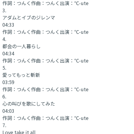
作詞：
つんく
作曲：
つんく
出演：
℃-ute
3
.
アダムとイブのジレンマ
04:33
作詞：
つんく
作曲：
つんく
出演：
℃-ute
4
.
都会の一人暮らし
04:34
作詞：
つんく
作曲：
つんく
出演：
℃-ute
5
.
愛ってもっと斬新
03:59
作詞：
つんく
作曲：
つんく
出演：
℃-ute
6
.
心の叫びを歌にしてみた
04:03
作詞：
つんく
作曲：
つんく
出演：
℃-ute
7
.
Love take it all