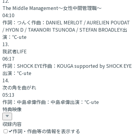
12
.
The Middle Management〜女性中間管理職〜
04:10
作詞：
つんく
作曲：
DANIEL MERLOT / AURELIEN POUDAT
/ HYON D / TAKANORI TSUNODA / STEFAN BROADLEY
出
演：
℃-ute
13
.
我武者LIFE
06:17
作詞：
SHOCK EYE
作曲：
KOUGA supported by SHOCK EYE
出演：
℃-ute
14
.
次の角を曲がれ
05:13
作詞：
中島卓偉
作曲：
中島卓偉
出演：
℃-ute
特典映像
収録内容
作詞・作曲等の情報を表示する