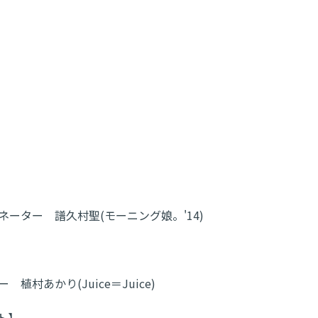
ネーター 譜久村聖(モーニング娘。'14)
 植村あかり(Juice＝Juice)
ト】