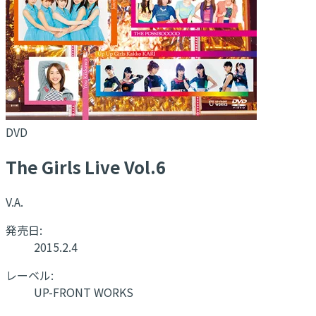
DVD
The Girls Live Vol.6
V.A.
発売日:
2015.2.4
レーベル:
UP-FRONT WORKS