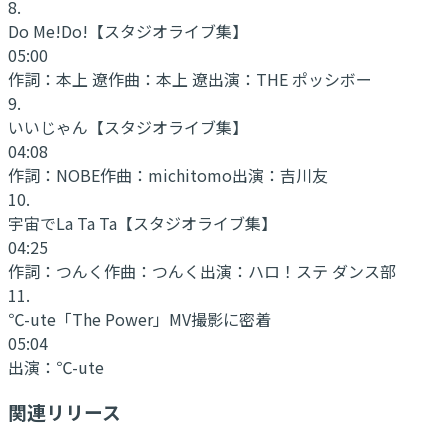
8
.
Do Me!Do!
【スタジオライブ集】
05:00
作詞：
本上 遼
作曲：
本上 遼
出演：
THE ポッシボー
9
.
いいじゃん
【スタジオライブ集】
04:08
作詞：
NOBE
作曲：
michitomo
出演：
吉川友
10
.
宇宙でLa Ta Ta
【スタジオライブ集】
04:25
作詞：
つんく
作曲：
つんく
出演：
ハロ！ステ ダンス部
11
.
℃-ute「The Power」MV撮影に密着
05:04
出演：
℃-ute
関連リリース