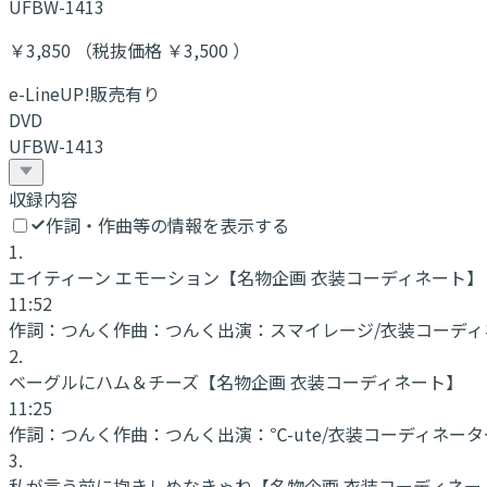
UFBW-1413
￥3,850 （税抜価格 ￥3,500 ）
e-LineUP!販売有り
DVD
UFBW-1413
収録内容
作詞・作曲等の情報を表示する
1
.
エイティーン エモーション
【名物企画 衣装コーディネート】
11:52
作詞：
つんく
作曲：
つんく
出演：
スマイレージ/衣装コーディ
2
.
ベーグルにハム＆チーズ
【名物企画 衣装コーディネート】
11:25
作詞：
つんく
作曲：
つんく
出演：
℃-ute/衣装コーディネーター
3
.
私が言う前に抱きしめなきゃね
【名物企画 衣装コーディネー