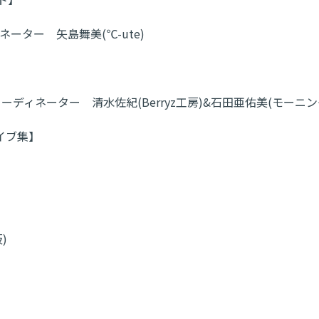
ディネーター 矢島舞美(℃-ute)
ーディネーター 清水佐紀(Berryz工房)&石田亜佑美(モーニング
イブ集】
)