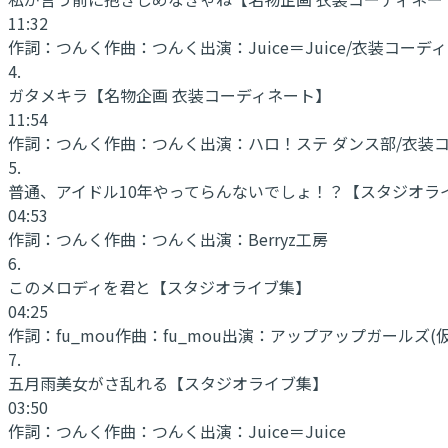
11:32
作詞：
つんく
作曲：
つんく
出演：
Juice＝Juice/衣装コー
4
.
ガタメキラ
【名物企画 衣装コーディネート】
11:54
作詞：
つんく
作曲：
つんく
出演：
ハロ！ステ ダンス部/衣装コ
5
.
普通、アイドル10年やってらんないでしょ！？
【スタジオラ
04:53
作詞：
つんく
作曲：
つんく
出演：
Berryz工房
6
.
このメロディを君と
【スタジオライブ集】
04:25
作詞：
fu_mou
作曲：
fu_mou
出演：
アップアップガールズ(仮
7
.
五月雨美女がさ乱れる
【スタジオライブ集】
03:50
作詞：
つんく
作曲：
つんく
出演：
Juice＝Juice