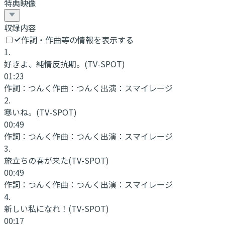
特典映像
収録内容
作詞・作曲等の情報を表示する
1
.
好きよ、純情反抗期。
(TV-SPOT)
01:23
作詞：
つんく
作曲：
つんく
出演：
スマイレージ
2
.
寒いね。
(TV-SPOT)
00:49
作詞：
つんく
作曲：
つんく
出演：
スマイレージ
3
.
旅立ちの春が来た
(TV-SPOT)
00:49
作詞：
つんく
作曲：
つんく
出演：
スマイレージ
4
.
新しい私になれ！
(TV-SPOT)
00:17