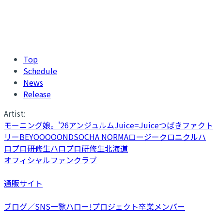
Top
Schedule
News
Release
Artist:
モーニング娘。'26
アンジュルム
Juice=Juice
つばきファクト
リー
BEYOOOOONDS
OCHA NORMA
ロージークロニクル
ハ
ロプロ研修生
ハロプロ研修生北海道
オフィシャルファンクラブ
通販サイト
ブログ／SNS一覧
ハロー!プロジェクト卒業メンバー