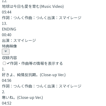
12
.
地球は今日も愛を育む
(Music Video)
05:44
作詞：
つんく
作曲：
つんく
出演：
スマイレージ
13
.
ENDING
00:40
出演：
スマイレージ
特典映像
収録内容
作詞・作曲等の情報を表示する
1
.
好きよ、純情反抗期。
(Close-up Ver.)
04:56
作詞：
つんく
作曲：
つんく
出演：
スマイレージ
2
.
寒いね。
(Close-up Ver.)
04:52