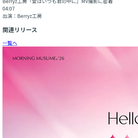
Berryz工房「愛はいつも君の中に」MV撮影に密着
04:07
出演：
Berryz工房
関連リリース
一覧へ