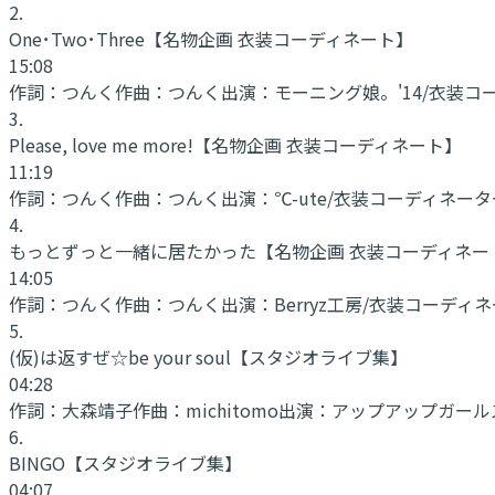
2
.
One･Two･Three
【名物企画 衣装コーディネート】
15:08
作詞：
つんく
作曲：
つんく
出演：
モーニング娘。'14/衣装コー
3
.
Please, love me more!
【名物企画 衣装コーディネート】
11:19
作詞：
つんく
作曲：
つんく
出演：
℃-ute/衣装コーディネーター
4
.
もっとずっと一緒に居たかった
【名物企画 衣装コーディネー
14:05
作詞：
つんく
作曲：
つんく
出演：
Berryz工房/衣装コーデ
5
.
(仮)は返すぜ☆be your soul
【スタジオライブ集】
04:28
作詞：
大森靖子
作曲：
michitomo
出演：
アップアップガールズ
6
.
BINGO
【スタジオライブ集】
04:07