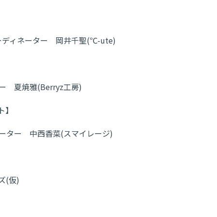
ディネーター 岡井千聖(℃-ute)
 夏焼雅(Berryz工房)
ト】
ィネーター 中西香菜(スマイレージ)
(仮)