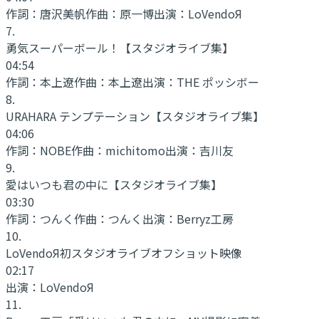
作詞：
唐沢美帆
作曲：
原一博
出演：
LoVendoЯ
7
.
勇気スーパーボール！
【スタジオライブ集】
04:54
作詞：
本上遼
作曲：
本上遼
出演：
THE ポッシボー
8
.
URAHARA テンプテーション
【スタジオライブ集】
04:06
作詞：
NOBE
作曲：
michitomo
出演：
吉川友
9
.
愛はいつも君の中に
【スタジオライブ集】
03:30
作詞：
つんく
作曲：
つんく
出演：
Berryz工房
10
.
LoVendoЯ初スタジオライブオフショット映像
02:17
出演：
LoVendoЯ
11
.