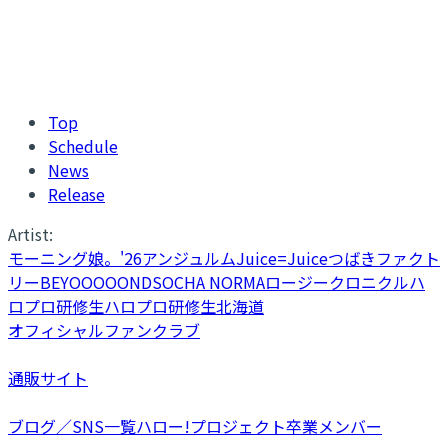
Top
Schedule
News
Release
Artist:
モーニング娘。'26
アンジュルム
Juice=Juice
つばきファクト
リー
BEYOOOOONDS
OCHA NORMA
ロージークロニクル
ハ
ロプロ研修生
ハロプロ研修生北海道
オフィシャルファンクラブ
通販サイト
ブログ／SNS一覧
ハロー!プロジェクト卒業メンバー