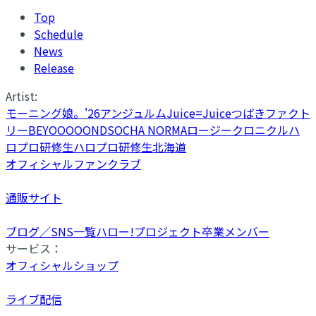
Top
Schedule
News
Release
Artist:
モーニング娘。'26
アンジュルム
Juice=Juice
つばきファクト
リー
BEYOOOOONDS
OCHA NORMA
ロージークロニクル
ハ
ロプロ研修生
ハロプロ研修生北海道
オフィシャルファンクラブ
通販サイト
ブログ／SNS一覧
ハロー!プロジェクト卒業メンバー
サービス：
オフィシャルショップ
ライブ配信