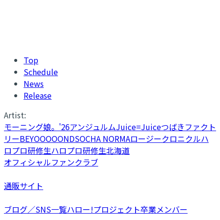
Top
Schedule
News
Release
Artist:
モーニング娘。'26
アンジュルム
Juice=Juice
つばきファクト
リー
BEYOOOOONDS
OCHA NORMA
ロージークロニクル
ハ
ロプロ研修生
ハロプロ研修生北海道
オフィシャルファンクラブ
通販サイト
ブログ／SNS一覧
ハロー!プロジェクト卒業メンバー